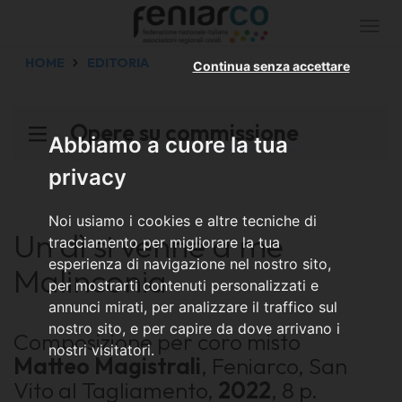
Togg
navi
HOME
EDITORIA
Continua senza accettare
Opere su commissione
Abbiamo a cuore la tua
privacy
Noi usiamo i cookies e altre tecniche di
Un dì si venne a me
tracciamento per migliorare la tua
esperienza di navigazione nel nostro sito,
Malinconia
per mostrarti contenuti personalizzati e
annunci mirati, per analizzare il traffico sul
nostro sito, e per capire da dove arrivano i
Composizione per coro misto
nostri visitatori.
Matteo Magistrali
, Feniarco, San
Vito al Tagliamento,
2022
, 8 p.