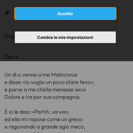
►
Per acquistare vai allo SHOP
Accetto
Organico:
coro misto a 4 voci (SATB)
Cambia le mie impostazioni
Testo
Un dì si venne a me Malinconia
e disse: «Io voglio un poco stare teco»;
e parve a me ch’ella menasse seco
Dolore e Ira per sua compagnia.
E io le dissi: «Partiti, va via»;
ed ella mi rispose come un greco:
e ragionando a grande agio meco,