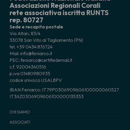
Associazioni Regionali Corali
rete associativa iscritta RUNTS
rep. 80727
Sede e recapito postale
Via Altan, 83/4
33078 San Vito al Tagliamento (PN)
tel. +39 0434 876724
Mail: info@feniarco.it
PEC: feniarco@certifiedemail.it
c.f. 92004340516
p.iva 01480980935
codice univoco USAL8PV
IBAN Feniarco: IT79P0306909606100000060527
IT36Z0306909606100000135353
CHI SIAMO
ASSOCIATI