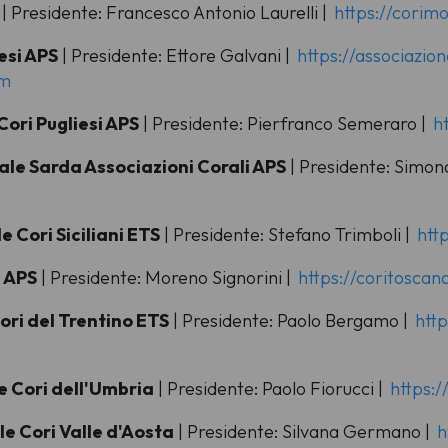
| Presidente: Francesco Antonio Laurelli |
https://corimol
esi APS
| Presidente: Ettore Galvani |
https://associazi
om
ori Pugliesi APS
| Presidente: Pierfranco Semeraro |
h
ale Sarda Associazioni Corali APS
| Presidente: Simona
e Cori Siciliani ETS
| Presidente: Stefano Trimboli |
http
a APS
| Presidente: Moreno Signorini |
https://coritoscana
ori del Trentino ETS
| Presidente: Paolo Bergamo |
http
e Cori dell'Umbria
| Presidente: Paolo Fiorucci |
https:/
e Cori Valle d'Aosta
| Presidente: Silvana Germano |
h