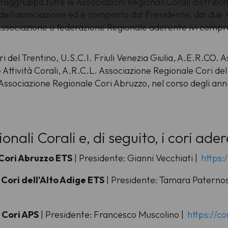
raggruppa tutte le Associazioni Regionali Corali distribuit
 dell'associazione ed è composto dal Presidente, dai due 
ociazione o federazione Regionale aderente ivi compres
ri del Trentino, U.S.C.I. Friuli Venezia Giulia, A.E.R.CO
 Attività Corali, A.R.C.L. Associazione Regionale Cori de
ssociazione Regionale Cori Abruzzo, nel corso degli anni ha
nali Corali e, di seguito, i cori ader
 Cori Abruzzo ETS
| Presidente: Gianni Vecchiati |
https:
 Cori dell'Alto Adige ETS
| Presidente: Tamara Paternos
 Cori APS
| Presidente: Francesco Muscolino |
https://co