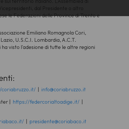
e sul territorio italiano. L'Assemblea di
Vicepresidenti, dal Presidente o altro
e le Federazioni delle Province di Trento e
. Associazione Emiliano Romagnola Cori,
l Lazio, U.S.C.I. Lombardia, A.C.T.
 visto l'adesione di tutte le altre regioni
enti:
//coriabruzzo.it/
|
info@coriabruzzo.it
ter |
https://federcorialtoadige.it/
|
riabaco.it/
|
presidente@coriabaco.it