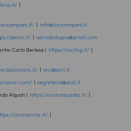
bria.it/
|
coricampani.it/
|
info@coricampani.it
ps://aerco.it/
|
aercobologna@gmail.com
ente: Carlo Berlese |
https://uscifvg.it/
|
w.lazioincoro.it/
|
arcl@arcl.it
guriacori.com/
|
segreteria@acol.it
rdo Alquati |
https://corilombardia.it/
|
ttps://corimarche.it/
|