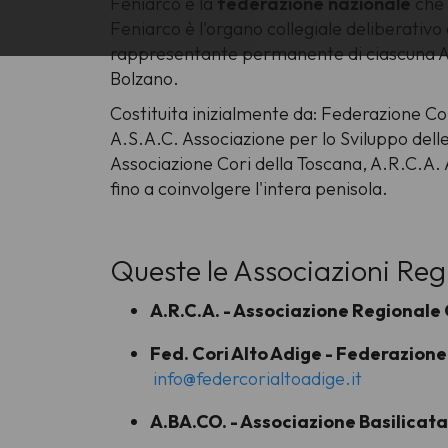
Feniarco è la
federazione nazionale
che 
Feniarco è l'organo collegiale deliberativo
rappresentante permanente di ciascuna Ass
Bolzano.
Costituita inizialmente da: Federazione Co
A.S.A.C. Associazione per lo Sviluppo delle
Associazione Cori della Toscana, A.R.C.A. A
fino a coinvolgere l'intera penisola.
Queste le Associazioni Regio
A.R.C.A. - Associazione Regionale
Fed. Cori Alto Adige - Federazione
info@federcorialtoadige.it
A.BA.CO. - Associazione Basilicata