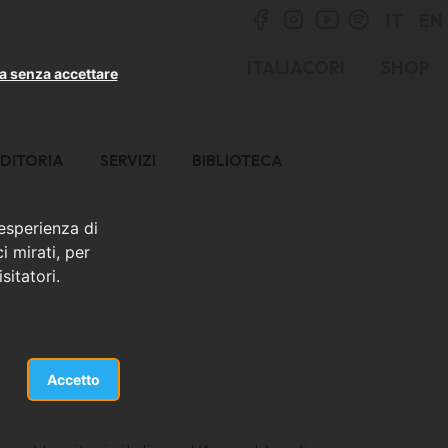
IT
EN
ITALIACORI
SHOP
a senza accettare
DITORIA
SERVIZI
BIBLIOTECA
 esperienza di
i mirati, per
sitatori.
Accetto