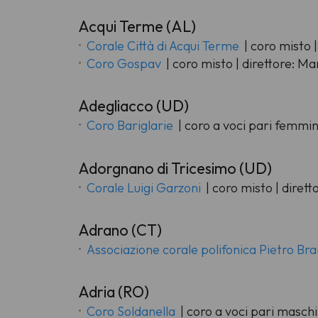
Acqui Terme (AL)
Corale Città di Acqui Terme
| coro misto 
Coro Gospav
| coro misto | direttore: 
Adegliacco (UD)
Coro Bariglarie
| coro a voci pari femmini
Adorgnano di Tricesimo (UD)
Corale Luigi Garzoni
| coro misto | dirett
Adrano (CT)
Associazione corale polifonica Pietro Br
Adria (RO)
Coro Soldanella
| coro a voci pari maschil