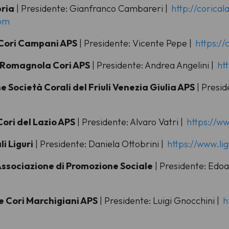
bria
| Presidente: Gianfranco Cambareri |
http://coricala
com
 Cori Campani APS
| Presidente: Vicente Pepe |
https://
o-Romagnola Cori APS
| Presidente: Andrea Angelini |
htt
one Società Corali del Friuli Venezia Giulia APS
| Presid
Cori del Lazio APS
| Presidente: Alvaro Vatri |
https://ww
i Liguri
| Presidente: Daniela Ottobrini |
https://www.li
Associazione di Promozione Sociale
| Presidente: Edoa
e Cori Marchigiani APS
| Presidente: Luigi Gnocchini |
h