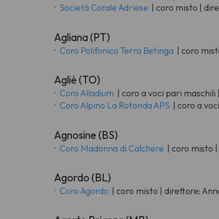
Società Corale Adriese
| coro misto | dir
Agliana (PT)
Coro Polifonico Terra Betinga
| coro misto
Agliè (TO)
Coro Alladium
| coro a voci pari maschili
Coro Alpino La Rotonda APS
| coro a voc
Agnosine (BS)
Coro Madonna di Calchere
| coro misto 
Agordo (BL)
Coro Agordo
| coro misto | direttore: An