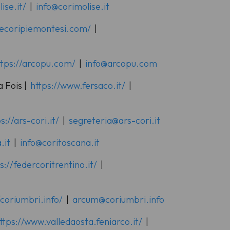
ise.it/
|
info@corimolise.it
onecoripiemontesi.com/
|
ttps://arcopu.com/
|
info@arcopu.com
 Fois |
https://www.fersaco.it/
|
s://ars-cori.it/
|
segreteria@ars-cori.it
.it
|
info@coritoscana.it
s://federcoritrentino.it/
|
/coriumbri.info/
|
arcum@coriumbri.info
ttps://www.valledaosta.feniarco.it/
|