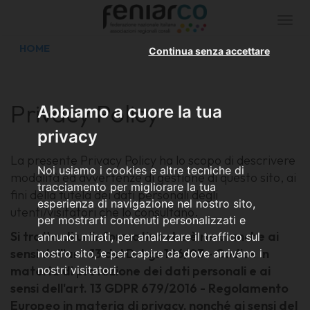
Togg
navi
HOME
Continua senza accettare
Privacy Policy
Abbiamo a cuore la tua
privacy
La presente Privacy Policy ha lo scopo di descrivere
Noi usiamo i cookies e altre tecniche di
modalità ed avvertenze di gestione di questo sito, ai
tracciamento per migliorare la tua
fini della tutela dei dati personali degli
esperienza di navigazione nel nostro sito,
utenti/visitatori che lo consultano.
per mostrarti contenuti personalizzati e
Si tratta di un'informativa che è resa anche ai
annunci mirati, per analizzare il traffico sul
sensi dell’art. 13 del D. Lgs 196/03 - Codice in
nostro sito, e per capire da dove arrivano i
materia di protezione dei dati personali e ai
nostri visitatori.
sensi dell'art. 13 GDPR 679/2016 - Regolamento
Europeo in materia di privacy, nonché ai sensi del