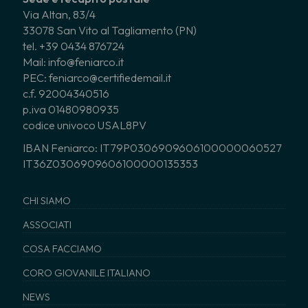
Via Altan, 83/4
33078 San Vito al Tagliamento (PN)
tel. +39 0434 876724
Mail: info@feniarco.it
PEC: feniarco@certifiedemail.it
c.f. 92004340516
p.iva 01480980935
codice univoco USAL8PV
IBAN Feniarco: IT79P0306909606100000060527
IT36Z0306909606100000135353
CHI SIAMO
ASSOCIATI
COSA FACCIAMO
CORO GIOVANILE ITALIANO
NEWS