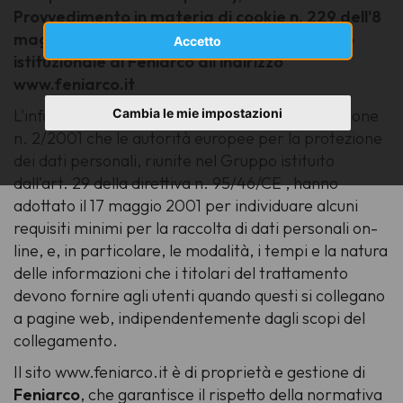
Provvedimento in materia di cookie n. 229 dell'8
maggio 2014, a coloro che si collegano al sito
Accetto
istituzionale di Feniarco all'indirizzo
www.feniarco.it
Cambia le mie impostazioni
L'informativa si ispira anche alla Raccomandazione
n. 2/2001 che le autorità europee per la protezione
dei dati personali, riunite nel Gruppo istituito
dall'art. 29 della direttiva n. 95/46/CE , hanno
adottato il 17 maggio 2001 per individuare alcuni
requisiti minimi per la raccolta di dati personali on-
line, e, in particolare, le modalità, i tempi e la natura
delle informazioni che i titolari del trattamento
devono fornire agli utenti quando questi si collegano
a pagine web, indipendentemente dagli scopi del
collegamento.
Il sito www.feniarco.it è di proprietà e gestione di
Feniarco
, che garantisce il rispetto della normativa