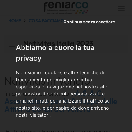
Togg
navi
HOME
COSA FACCIAMO
Continua senza accettare
Nativitas Italia 2023
Abbiamo a cuore la tua
privacy
Noi usiamo i cookies e altre tecniche di
Nativitas in Veneto
tracciamento per migliorare la tua
esperienza di navigazione nel nostro sito,
in collaborazione con
A.S.A.C.
per mostrarti contenuti personalizzati e
Associazione per lo Sviluppo delle
annunci mirati, per analizzare il traffico sul
Attività Corali del Veneto*
nostro sito, e per capire da dove arrivano i
nostri visitatori.
► Tra poco disponibile qui la versione