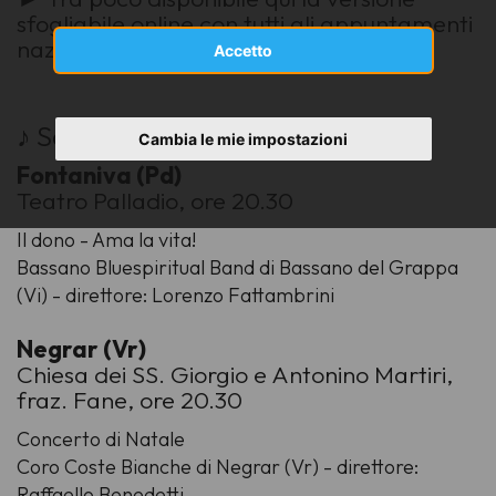
sfogliabile online con tutti gli appuntamenti
nazionali
Accetto
♪ Sabato
2
dicembre 2023
Cambia le mie impostazioni
Fontaniva (Pd)
Teatro Palladio, ore 20.30
Il dono - Ama la vita!
Bassano Bluespiritual Band di Bassano del Grappa
(Vi) - direttore: Lorenzo Fattambrini
Negrar (Vr)
Chiesa dei SS. Giorgio e Antonino Martiri,
fraz. Fane, ore 20.30
Concerto di Natale
Coro Coste Bianche di Negrar (Vr) - direttore:
Raffaello Benedetti