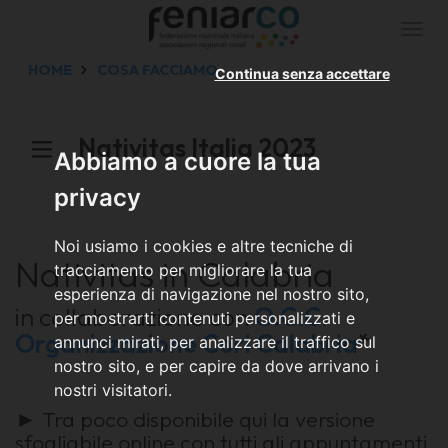
Togg
navi
HOME
COSA FACCIAMO
Continua senza accettare
Nativitas Italia 2023
Abbiamo a cuore la tua
privacy
Noi usiamo i cookies e altre tecniche di
Nativitas in Calabria
tracciamento per migliorare la tua
esperienza di navigazione nel nostro sito,
in collaborazione con
O.C.C.
per mostrarti contenuti personalizzati e
Organizzazione Cori Calabria
*
annunci mirati, per analizzare il traffico sul
nostro sito, e per capire da dove arrivano i
nostri visitatori.
► Tra poco disponibile qui la versione
sfogliabile online con tutti gli appuntamenti