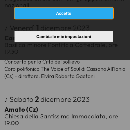
nazionali
Accetto
♪ Venerdì
1
dicembre 2023
Cambia le mie impostazioni
Cassano allo Ionio (Cs)
Basilica minore Pontificia Cattedrale, ore
19.30
Concerto per la Città del sollievo
Coro polifonico The Voice of Soul di Cassano All'Ionio
(Cs) - direttore: Elvira Roberta Gaetani
♪ Sabato
2
dicembre 2023
Amato (Cz)
Chiesa della Santissima Immacolata, ore
19.00