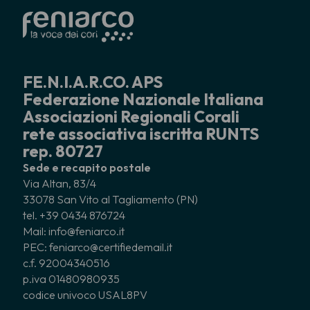
FE.N.I.A.R.CO. APS
Federazione Nazionale Italiana
Associazioni Regionali Corali
rete associativa iscritta RUNTS
rep. 80727
Sede e recapito postale
Via Altan, 83/4
33078 San Vito al Tagliamento (PN)
tel. +39 0434 876724
Mail: info@feniarco.it
PEC: feniarco@certifiedemail.it
c.f. 92004340516
p.iva 01480980935
codice univoco USAL8PV