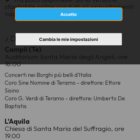
sfogliabile online con tutti gli appuntamenti
nazionali
Accetto
♪ Domenica
3
dicembre 2023
Cambia le mie impostazioni
Campli (Te)
Auditorium Santa Maria degli Angeli, ore
18.00
Concerti nei Borghi più belli d'Italia
Coro Sine Nomine di Teramo - direttore: Ettore
Sisino
Coro G. Verdi di Teramo - direttore: Umberto De
Baptistis
L'Aquila
Chiesa di Santa Maria del Suffragio, ore
19.00