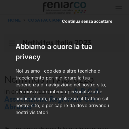
Togg
navi
HOME
COSA FACCIAMO
Continua senza accettare
Nativitas Italia 2023
Abbiamo a cuore la tua
privacy
Noi usiamo i cookies e altre tecniche di
Nativitas in Abruzzo
tracciamento per migliorare la tua
esperienza di navigazione nel nostro sito,
in collaborazione con
A.R.C.A.
per mostrarti contenuti personalizzati e
Associazione Regionale Cori
annunci mirati, per analizzare il traffico sul
Abruzzo*
nostro sito, e per capire da dove arrivano i
nostri visitatori.
► Tra poco disponibile qui la versione