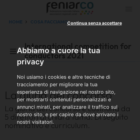
Togg
navi
HOME
COSA FACCIAMO
Continua senza accettare
International competition for
Abbiamo a cuore la tua
conductors 2021
privacy
Noi usiamo i cookies e altre tecniche di
tracciamento per migliorare la tua
La giuria del concorso
esperienza di navigazione nel nostro sito,
per mostrarti contenuti personalizzati e
La giuria del concorso è costituita da
annunci mirati, per analizzare il traffico sul
nostro sito, e per capire da dove arrivano i
5 direttori di chiara fama. Di seguito
nostri visitatori.
nominativo e curriculum.