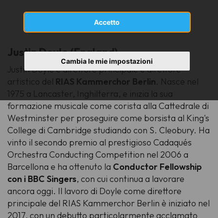
Accetto
Justin Doyle (England)
Cambia le mie impostazioni
Justin Doyle è direttore principale e direttore
artistico del
RIAS Kammerchor Berlin
. Nasce nel
1975 a Lancaster, Inghilterra, e inizia la sua
formazione musicale come corista alla Cattedrale di
Westminster per proseguire come borsista al King's
College di Cambridge studiando con S. Cleobury. Ha
vinto il secondo premio al prestigioso Cadaqués
Orchestra Conducting Competition nel 2006 a
Barcellona e ha ottenuto la
Conductor Fellowship
con i BBC Singers
, con cui continua a lavorare
ancora oggi. Il lavoro di Doyle come direttore
principale del RIAS Kammerchor Berlin è iniziato nel
2017, con un debutto particolarmente acclamato