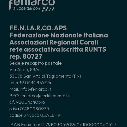
FE.N.I.A.R.CO. APS
Federazione Nazionale Italiana
Associazioni Regionali Corali
rete associativa iscritta RUNTS
rep. 80727
Sede e recapito postale
Via Altan, 83/4
33078 San Vito al Tagliamento (PN)
tel. +39 0434 876724
Mail: info@feniarco.it
PEC: feniarco@certifiedemail.it
c.f. 92004340516
p.iva 01480980935
codice univoco USAL8PV
IBAN Feniarco: IT79P0306909606100000060527