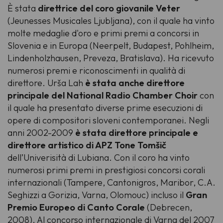
È stata
direttrice del coro giovanile Veter
(Jeunesses Musicales Ljubljana), con il quale ha vinto
molte medaglie d'oro e primi premi a concorsi in
Slovenia e in Europa (Neerpelt, Budapest, Pohlheim,
Lindenholzhausen, Preveza, Bratislava). Ha ricevuto
numerosi premi e riconoscimenti in qualità di
direttore. Urša Lah
è stata anche direttore
principale del National Radio Chamber Choir
con
il quale ha presentato diverse prime esecuzioni di
opere di compositori sloveni contemporanei. Negli
anni 2002-2009
è stata direttore principale e
direttore artistico di APZ Tone Tomšič
dell’Univerisità di Lubiana. Con il coro ha vinto
numerosi primi premi in prestigiosi concorsi corali
internazionali (Tampere, Cantonigros, Maribor, C.A.
Seghizzi a Gorizia, Varna, Olomouc) incluso il
Gran
Premio Europeo di Canto Corale
(Debrecen,
2008). Al concorso internazionale di Varna del 2007