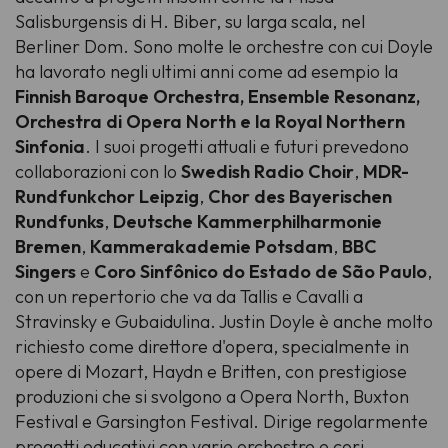
Salisburgensis di H. Biber, su larga scala, nel
Berliner Dom. Sono molte le orchestre con cui Doyle
ha lavorato negli ultimi anni come ad esempio la
Finnish Baroque Orchestra, Ensemble Resonanz,
Orchestra di Opera North e la Royal Northern
Sinfonia
. I suoi progetti attuali e futuri prevedono
collaborazioni con lo
Swedish Radio Choir
,
MDR-
Rundfunkchor Leipzig
,
Chor des Bayerischen
Rundfunks
,
Deutsche Kammerphilharmonie
Bremen
,
Kammerakademie Potsdam
,
BBC
Singers
e
Coro Sinfônico do Estado de São Paulo
,
con un repertorio che va da Tallis e Cavalli a
Stravinsky e Gubaidulina. Justin Doyle è anche molto
richiesto come direttore d'opera, specialmente in
opere di Mozart, Haydn e Britten, con prestigiose
produzioni che si svolgono a Opera North, Buxton
Festival e Garsington Festival. Dirige regolarmente
progetti educativi con varie orchestre e cori