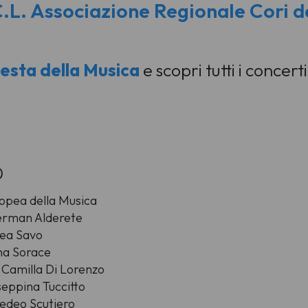
.L. Associazione Regionale Cori d
esta della Musica
e scopri tutti i concert
0
ropea della Musica
 German Alderete
rea Savo
na Sorace
 Camilla Di Lorenzo
seppina Tuccitto
medeo Scutiero