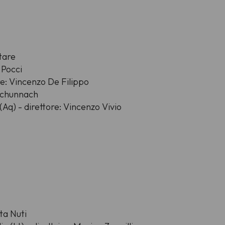
tare
 Pocci
e: Vincenzo De Filippo
Schunnach
Aq) - direttore: Vincenzo Vivio
ita Nuti