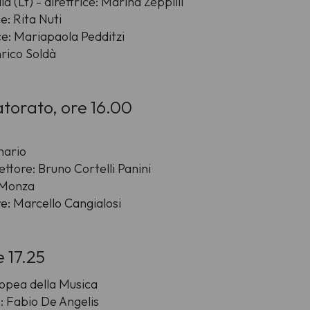
 (Lt) - direttrice: Marina Zeppilli
ce: Rita Nuti
rice: Mariapaola Pedditzi
Enrico Soldà
atorato, ore 16.00
nario
ttore: Bruno Cortelli Panini
a Monza
e: Marcello Cangialosi
e 17.25
ropea della Musica
e: Fabio De Angelis