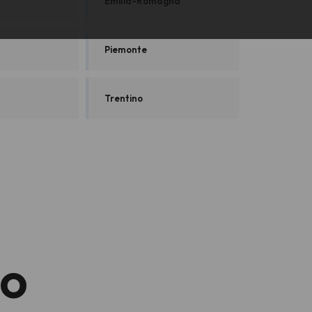
Emilia-Romagna
Piemonte
Trentino
io