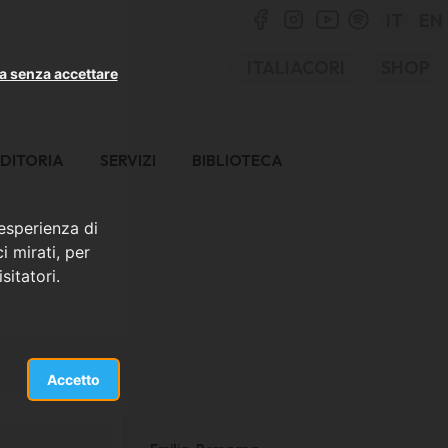
IT
EN
ITALIACORI
SHOP
a senza accettare
DITORIA
SERVIZI
BIBLIOTECA
 esperienza di
i mirati, per
sitatori.
Accetto