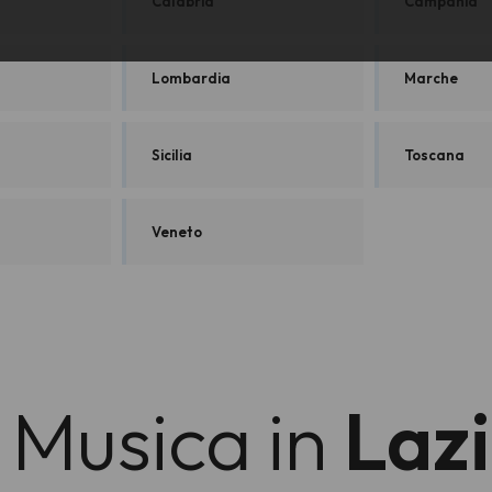
Calabria
Campania
Lombardia
Marche
Sicilia
Toscana
Veneto
 Musica in
Laz