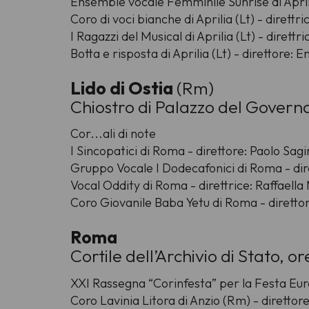
Ensemble vocale Femminile Sunrise di Aprilia
Coro di voci bianche di Aprilia (Lt) - direttri
I Ragazzi del Musical di Aprilia (Lt) - dirett
Botta e risposta di Aprilia (Lt) - direttore: 
Lido di Ostia
(Rm)
Chiostro di Palazzo del Govern
Cor...ali di note
I Sincopatici di Roma - direttore: Paolo Sagi
Gruppo Vocale I Dodecafonici di Roma - dire
Vocal Oddity di Roma - direttrice: Raffaell
Coro Giovanile Baba Yetu di Roma - direttor
Roma
Cortile dell’Archivio di Stato, or
XXI Rassegna “Corinfesta” per la Festa Eu
Coro Lavinia Litora di Anzio (Rm) - direttor