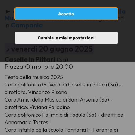
► esplora il sito ufficiale della
Festa della
Accetto
Musica
e scopri tutti i concerti organizzati
in
Campania
Cambia le mie impostazioni
♪ venerdì 20 giugno 2025
Caselle in Pittari
(Sa)
Piazza Olmo, ore 20.00
Festa della musica 2025
Coro polifonico G. Verdi di Caselle in Pittari (Sa) -
direttore: Vincenzo Pisano
Coro Amici della Musica di Sant'Arsenio (Sa) -
direttrice: Viviana Palladino
Coro polifonico Polimnia di Padula (Sa) - direttrice:
Annamaria Torresi
Coro Infatile della scuola Paritaria F. Parente di