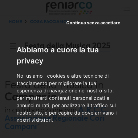
Togg
navi
HOME
COSA FACCIAMO
Continua senza accettare
Festa della Musica 2025
Abbiamo a cuore la tua
privacy
Noi usiamo i cookies e altre tecniche di
Festa della Musica in
tracciamento per migliorare la tua
esperienza di navigazione nel nostro sito,
Campania
per mostrarti contenuti personalizzati e
annunci mirati, per analizzare il traffico sul
in collaborazione con
A.R.C.C.
nostro sito, e per capire da dove arrivano i
Associazione Regionale Cori
nostri visitatori.
Campani
*