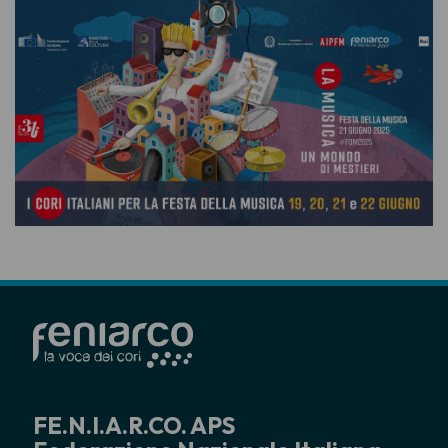
FE.N.I.A.R.CO. APS