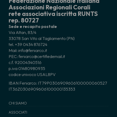
Federazione Nazionale Italiana
Associazioni Regionali Corali
rete associativa iscritta RUNTS
rep. 80727
Sede e recapito postale
Via Altan, 83/4
33078 San Vito al Tagliamento (PN)
tel. +39 0434 876724
Mail: info@feniarco.it
PEC: feniarco@certifiedemail.it
c.f. 92004340516
p.iva 01480980935
codice univoco USAL8PV
IBAN Feniarco: IT79P0306909606100000060527
IT36Z0306909606100000135353
CHI SIAMO
ASSOCIATI