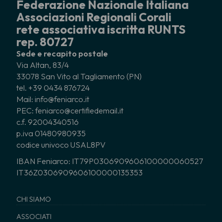
Federazione Nazionale Italiana
Associazioni Regionali Corali
rete associativa iscritta RUNTS
rep. 80727
Sede e recapito postale
Via Altan, 83/4
33078 San Vito al Tagliamento (PN)
tel. +39 0434 876724
Mail: info@feniarco.it
PEC: feniarco@certifiedemail.it
c.f. 92004340516
p.iva 01480980935
codice univoco USAL8PV
IBAN Feniarco: IT79P0306909606100000060527
IT36Z0306909606100000135353
CHI SIAMO
ASSOCIATI