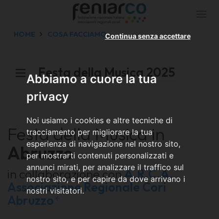
Togg
navi
HOME
COSA FACCIAMO
Continua senza accettare
Festa della Musica 2025
Abbiamo a cuore la tua
privacy
Noi usiamo i cookies e altre tecniche di
Festa della Musica in
tracciamento per migliorare la tua
esperienza di navigazione nel nostro sito,
Abruzzo
per mostrarti contenuti personalizzati e
annunci mirati, per analizzare il traffico sul
in collaborazione con
A.R.C.A.
nostro sito, e per capire da dove arrivano i
Associazione Regionale Cori
nostri visitatori.
Abruzzo
*