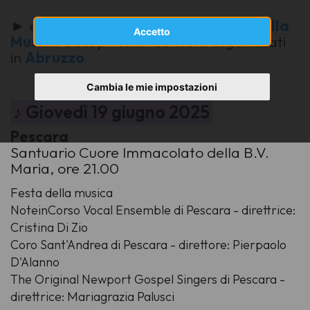
► esplora il sito ufficiale della
Festa della
Accetto
Musica
e scopri tutti i concerti organizzati
in
Abruzzo
Cambia le mie impostazioni
♪ Giovedì 19 giugno 2025
Pescara
Santuario Cuore Immacolato della B.V.
Maria, ore 21.00
Festa della musica
NoteinCorso Vocal Ensemble di Pescara - direttrice:
Cristina Di Zio
Coro Sant'Andrea di Pescara - direttore: Pierpaolo
D'Alanno
The Original Newport Gospel Singers di Pescara -
direttrice: Mariagrazia Palusci