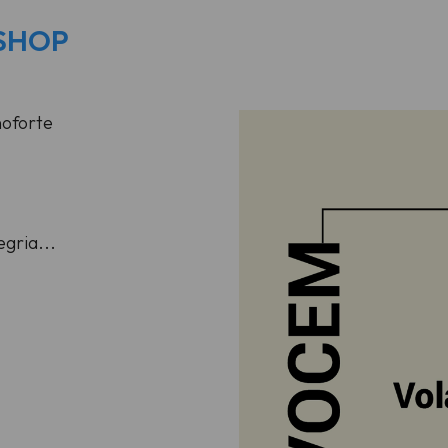
o SHOP
noforte
egria...