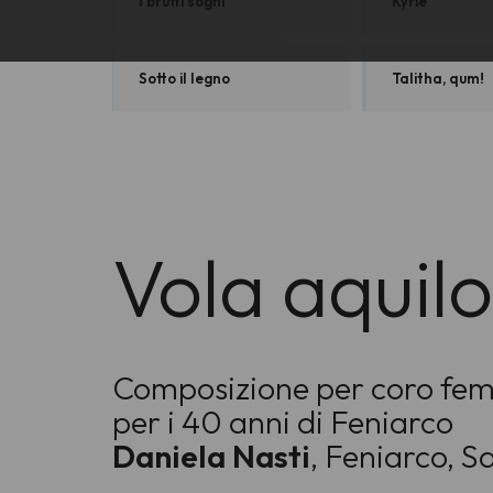
I brutti sogni
Kyrie
Sotto il legno
Talitha, qum!
Vola aquilo
Composizione per coro femmi
per i 40 anni di Feniarco
Daniela Nasti
, Feniarco, S