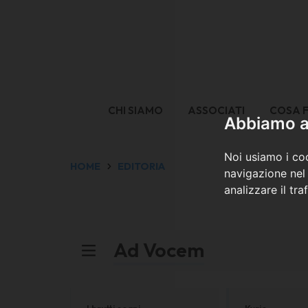
CHI SIAMO
ASSOCIATI
COSA 
Abbiamo a 
Noi usiamo i coo
HOME
EDITORIA
navigazione nel 
analizzare il tra
Ad Vocem