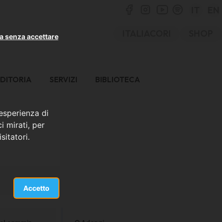
IT
EN
ITALIACORI
SHOP
a senza accettare
DITORIA
SERVIZI
BIBLIOTECA
 esperienza di
i mirati, per
sitatori.
Accetto