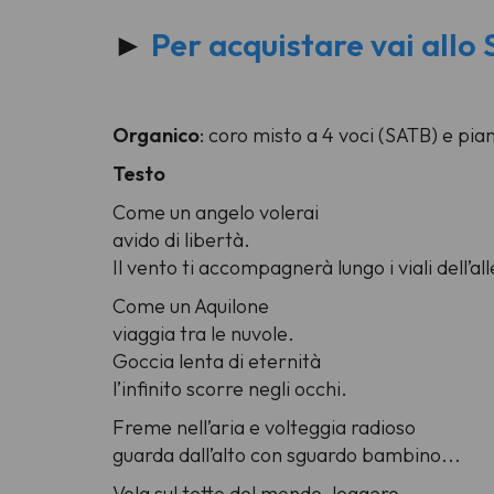
►
Per acquistare vai all
Organico
: coro misto a 4 voci (SATB) e pia
Testo
Come un angelo volerai
avido di libertà.
Il vento ti accompagnerà lungo i viali dell’all
Come un Aquilone
viaggia tra le nuvole.
Goccia lenta di eternità
l’infinito scorre negli occhi.
Freme nell’aria e volteggia radioso
guarda dall’alto con sguardo bambino...
Vola sul tetto del mondo, leggero.