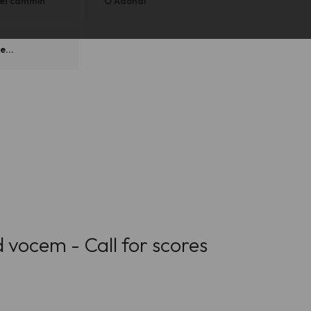
el cammin
O Adonai
e...
 vocem - Call for scores