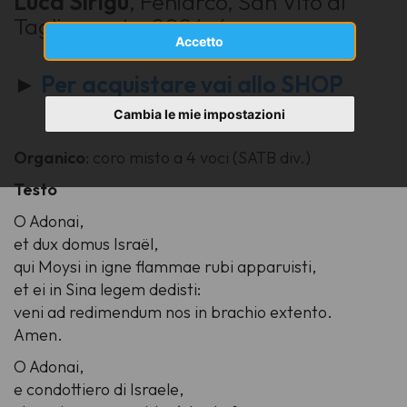
Luca Sirigu
, Feniarco, San Vito al
Tagliamento, 2024, 6 p.
Accetto
►
Per acquistare vai allo SHOP
Cambia le mie impostazioni
Organico
: coro misto a 4 voci (SATB div.)
Testo
O Adonai,
et dux domus Israël,
qui Moysi in igne flammae rubi apparuisti,
et ei in Sina legem dedisti:
veni ad redimendum nos in brachio extento.
Amen.
O Adonai,
e condottiero di Israele,