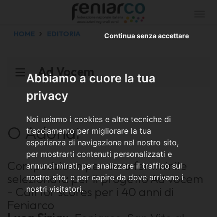
Togg
navi
HOME
EDITORIA
Continua senza accettare
Ad Vocem
Abbiamo a cuore la tua
privacy
Noi usiamo i cookies e altre tecniche di
O Adonai
tracciamento per migliorare la tua
esperienza di navigazione nel nostro sito,
per mostrarti contenuti personalizzati e
Composizione per coro femminile
annunci mirati, per analizzare il traffico sul
selezionata per il progetto Ad vocem
nostro sito, e per capire da dove arrivano i
- Call for scores per i 40 anni di
nostri visitatori.
Feniarco