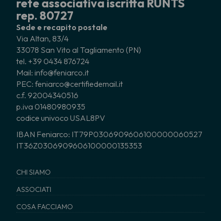
rete associativa iscritta RUNTS
rep. 80727
Sede e recapito postale
Via Altan, 83/4
33078 San Vito al Tagliamento (PN)
tel. +39 0434 876724
Mail: info@feniarco.it
PEC: feniarco@certifiedemail.it
c.f. 92004340516
p.iva 01480980935
codice univoco USAL8PV
IBAN Feniarco: IT79P0306909606100000060527
IT36Z0306909606100000135353
CHI SIAMO
ASSOCIATI
COSA FACCIAMO