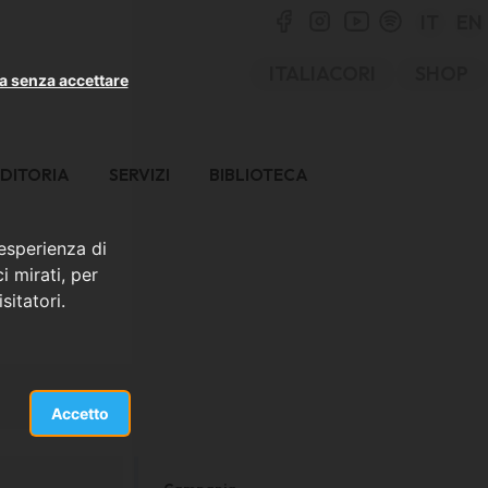
IT
EN
ITALIACORI
SHOP
a senza accettare
DITORIA
SERVIZI
BIBLIOTECA
 esperienza di
i mirati, per
sitatori.
Accetto