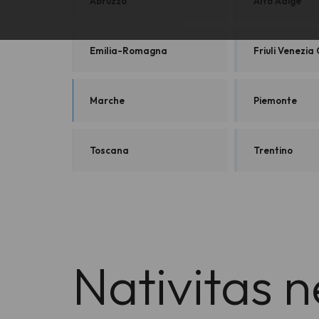
Abruzzo
Alto Adige
Emilia-Romagna
Friuli Venezia 
Marche
Piemonte
Toscana
Trentino
Nativitas 