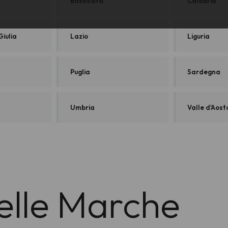
Basilicata
Calabria
Giulia
Lazio
Liguria
Puglia
Sardegna
Umbria
Valle d'Aost
nelle Marche