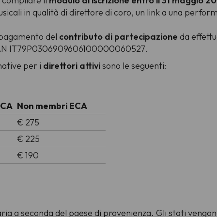
 compilare il
modulo di iscrizione entro il 31 maggio 2
icali in qualità di direttore di coro, un link a una perfor
il pagamento
del
contributo di partecipazione
da effettu
o IBAN IT79P0306909606100000060527.
mative per i
direttori attivi
sono le seguenti:
ECA
Non membri ECA
€ 275
€ 225
€ 190
a a seconda del paese di provenienza. Gli stati vengono in