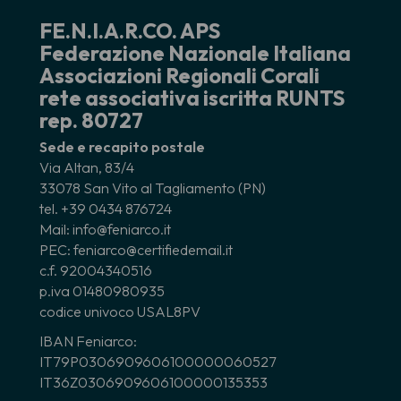
FE.N.I.A.R.CO. APS
Federazione Nazionale Italiana
Associazioni Regionali Corali
rete associativa iscritta RUNTS
rep. 80727
Sede e recapito postale
Via Altan, 83/4
33078 San Vito al Tagliamento (PN)
tel. +39 0434 876724
Mail: info@feniarco.it
PEC: feniarco@certifiedemail.it
c.f. 92004340516
p.iva 01480980935
codice univoco USAL8PV
IBAN Feniarco:
IT79P0306909606100000060527
IT36Z0306909606100000135353