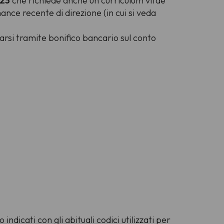
023
che richiede anche un curriculum vitae
mance recente di direzione (in cui si veda
arsi tramite bonifico bancario sul conto
dicati con gli abituali codici utilizzati per