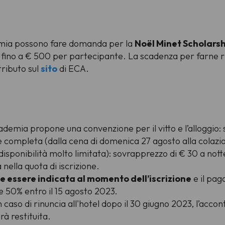
demia possono fare domanda per la
Noël Minet Scholars
 fino a € 500 per partecipante. La scadenza per farne ric
tributo sul
sito
di ECA.
ccademia propone una convenzione per il vitto e l’alloggio
ne completa (dalla cena di domenica 27 agosto alla colaz
sponibilità molto limitata): sovrapprezzo di € 30 a nott
 nella quota di iscrizione.
e essere indicata al momento dell’iscrizione
e il pag
e 50% entro il 15 agosto 2023.
in caso di rinuncia all'hotel dopo il 30 giugno 2023, l’accon
arà restituita.