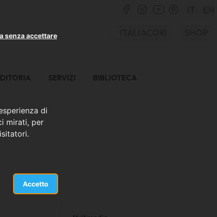
IT
EN
ITALIACORI
SHOP
a senza accettare
DITORIA
SERVIZI
BIBLIOTECA
 esperienza di
i mirati, per
sitatori.
Accetto