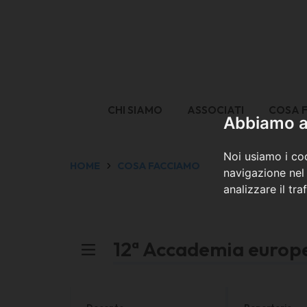
CHI SIAMO
ASSOCIATI
COSA 
Abbiamo a 
Noi usiamo i coo
HOME
COSA FACCIAMO
navigazione nel 
analizzare il tra
12ª Accademia europe