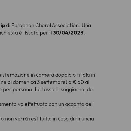
hip
di
European Choral Association
. Una
hiesta è fissata per il
30/04/2023
.
: sistemazione in camera doppia o tripla in
ione di domenica 3 settembre) a € 60 al
e per persona. La tassa di soggiorno, da
amento va effettuato con un acconto del
to non verrà restituito; in caso di rinuncia