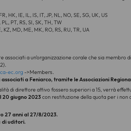
FR, HK, IE, IL, IS, IT, JP, NL, NO, SE, SG, UK, US
, PL, PT, RS, SI, SK, TH, TW
E, KZ, MD, ME, MK, RO, RS, RU, TR, UA
iete associati a un’organizzazione corale che sia membro 
2).
ca-ec.org
->Members.
li associati a Feniarco, tramite le Associazioni Regiona
ità di direttore attivo fossero superiori a 15, verrà effet
il 20 giugno 2023
con restituzione della quota per i non
o 27 anni al 27/8/2023.
 di uditori.