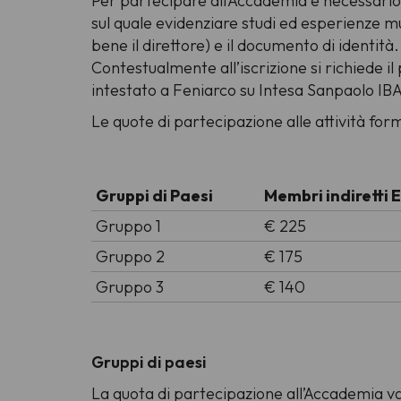
Per partecipare all’Accademia è necessario
sul quale evidenziare studi ed esperienze mus
bene il direttore) e il documento di identità.
Contestualmente all’iscrizione si richiede 
intestato a Feniarco su Intesa Sanpaol
Le quote di partecipazione alle attività for
Gruppi di Paesi
Membri indiretti 
Gruppo 1
€ 225
Gruppo 2
€ 175
Gruppo 3
€ 140
Gruppi di paesi
La quota di partecipazione all’Accademia vari