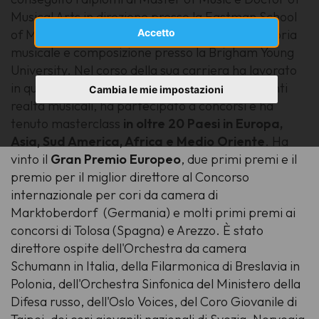
Musical Arts in direzione presso la Eastman School
of Music e il diploma in flauto e una laurea in teoria
Accetto
musicale e composizione presso la Brigham Young
University. Nel corso della sua carriera ha lavorato
in qualità di direttore ospite in diverse importanti
Cambia le mie impostazioni
realtà musicali, ha partecipato a concorsi e ha
tenuto masterclass
in oltre 20 Paesi in Europa,
Asia, Sud America, Africa e Medio Oriente
. Ha
vinto il
Gran Premio Europeo
, due primi premi e il
premio per il miglior direttore al Concorso
internazionale per cori da camera di
Marktoberdorf (Germania) e molti primi premi ai
concorsi di Tolosa (Spagna) e Arezzo. È stato
direttore ospite dell'Orchestra da camera
Schumann in Italia, della Filarmonica di Breslavia in
Polonia, dell'Orchestra Sinfonica del Ministero della
Difesa russo, dell'Oslo Voices, del Coro Giovanile di