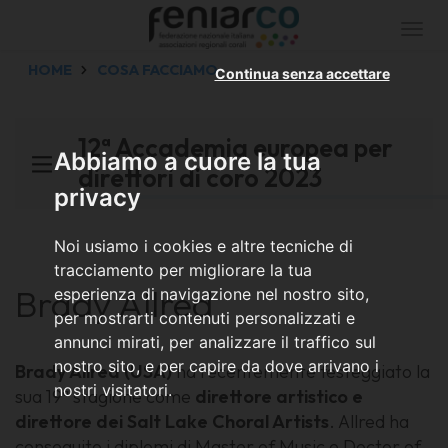
Togg
navi
HOME
COSA FACCIAMO
Continua senza accettare
12ª Accademia europea per
Abbiamo a cuore la tua
direttori di coro 2023
privacy
Noi usiamo i cookies e altre tecniche di
tracciamento per migliorare la tua
Brady Allred
esperienza di navigazione nel nostro sito,
per mostrarti contenuti personalizzati e
annunci mirati, per analizzare il traffico sul
nostro sito, e per capire da dove arrivano i
Brady Allred (USA)
ha recentemente festeggiato la
nostri visitatori.
sua 19ª stagione come
direttore artistico e
direttore dei Salt Lake Choral Artists
. Allred ha
conseguito i diplomi di Master of Music e Doctor of