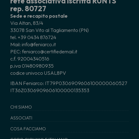
rete associativa iscritta RUNTS
rep. 80727
Sede e recapito postale
Via Altan, 83/4
33078 San Vito al Tagliamento (PN)
tel. +39 0434 876724
Mail: info@feniarco.it
PEC: feniarco@certifiedemail.it
c.f. 92004340516
p.iva 01480980935
codice univoco USAL8PV
IBAN Feniarco: IT79P0306909606100000060527
IT36Z0306909606100000135353
CHI SIAMO
ASSOCIATI
COSA FACCIAMO