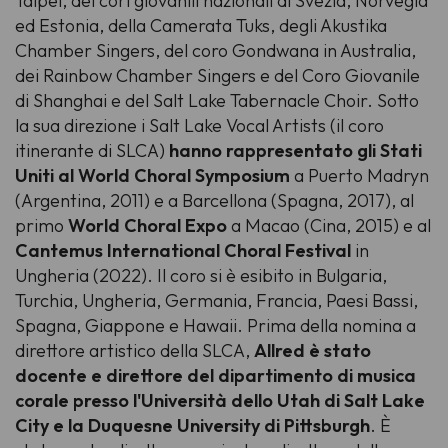
Taipei, dei cori giovanili nazionali di Svezia, Norvegia
ed Estonia, della Camerata Tuks, degli Akustika
Chamber Singers, del coro Gondwana in Australia,
dei Rainbow Chamber Singers e del Coro Giovanile
di Shanghai e del Salt Lake Tabernacle Choir. Sotto
la sua direzione i Salt Lake Vocal Artists (il coro
itinerante di SLCA)
hanno rappresentato gli Stati
Uniti al World Choral Symposium
a Puerto Madryn
(Argentina, 2011) e a Barcellona (Spagna, 2017), al
primo
World Choral Expo
a Macao (Cina, 2015)
e al
Cantemus International Choral Festival
in
Ungheria (2022). Il coro si è esibito in Bulgaria,
Turchia, Ungheria, Germania, Francia, Paesi Bassi,
Spagna, Giappone e Hawaii. Prima della nomina a
direttore artistico della SLCA,
Allred è stato
docente e direttore del dipartimento di musica
corale presso l'Università dello Utah di Salt Lake
City e la Duquesne University di Pittsburgh
. È