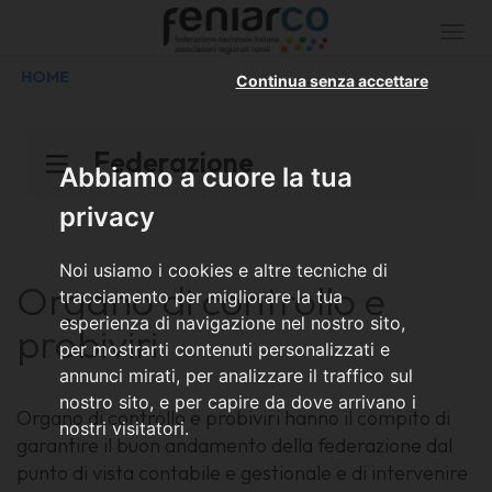
Togg
navi
HOME
Continua senza accettare
Federazione
Abbiamo a cuore la tua
privacy
Noi usiamo i cookies e altre tecniche di
Organo di controllo e
tracciamento per migliorare la tua
esperienza di navigazione nel nostro sito,
probiviri
per mostrarti contenuti personalizzati e
annunci mirati, per analizzare il traffico sul
nostro sito, e per capire da dove arrivano i
Organo di controllo e probiviri hanno il compito di
nostri visitatori.
garantire il buon andamento della federazione dal
punto di vista contabile e gestionale e di intervenire