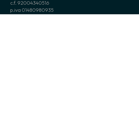
c.f. 92004340516
p.iva 01480980935
codice univoco USAL8PV
IBAN Feniarco: IT79P0306909606100000060527
IT36Z0306909606100000135353
CHI SIAMO
ASSOCIATI
COSA FACCIAMO
CORO GIOVANILE ITALIANO
NEWS
EDITORIA
SERVIZI
BIBLIOTECA