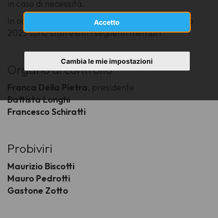
in caso di necessità.
In occasione dell'Assemblea tenutasi il 26 marzo
Accetto
2023 sono stati eletti i seguenti membri
Cambia le mie impostazioni
Organo di controllo
Franca Della Pietra
, presidente
Battista Longhi
Francesco Schiratti
Probiviri
Maurizio Biscotti
Mauro Pedrotti
Gastone Zotto