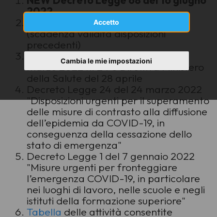
NEW Decreto Legge 68 del 16 giugno
2022
Aggiornamento al 16 giugno 2022
Accetto
(scadenza validità disposizioni
precedenti)
Conversione del Decreto Legge 24
Cambia le mie impostazioni
marzo 2022 n. 24 e Direttiva Ministero
della Salute del 28 aprile
Decreto Legge 24 del 24 marzo 2022
"Disposizioni urgenti per il superamento
delle misure di contrasto alla diffusione
dell’epidemia da COVID-19, in
conseguenza della cessazione dello
stato di emergenza"
Decreto Legge 1 del 7 gennaio 2022
"Misure urgenti per fronteggiare
l’emergenza COVID-19, in particolare
nei luoghi di lavoro, nelle scuole e negli
istituti della formazione superiore"
Tabella
delle attività consentite