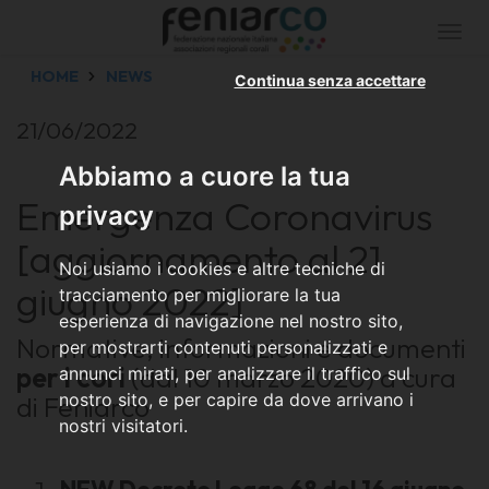
Togg
navi
HOME
NEWS
Continua senza accettare
21/06/2022
Abbiamo a cuore la tua
Emergenza Coronavirus
privacy
[aggiornamento al 21
Noi usiamo i cookies e altre tecniche di
giugno 2022]
tracciamento per migliorare la tua
esperienza di navigazione nel nostro sito,
Normative, informazioni e documenti
per mostrarti contenuti personalizzati e
per i cori
(dal 10 marzo 2020) a cura
annunci mirati, per analizzare il traffico sul
nostro sito, e per capire da dove arrivano i
di Feniarco
nostri visitatori.