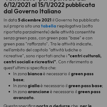
6/12/2021 al 15/1/2022 pubblicata
dal Governo Italiano
In data
5 dicembre 2021
il Governo ha pubblicato
sul proprio sito una
tabella
riepilogativa (sotto
riportata parzialmente) delle attività consentite
senza green pass, con green pass "base" e con
green pass "rafforzato". Tra le attività indicate,
nell'ambito del capitolo "attività ludiche o
ricreative", sono riportati anche i
"centri culturali,
centri sociali e ricreativi"
. Con riferimento a
quest'ultimi si specifica che:
In zona
bianca
è necessario il
green pass
base
;
In zona
gialla
è necessario il
green pass base
;
In zona
arancione
è necessario il
green pass
avanzato
.
Questa specifica
porta a dedurre
che,
per le