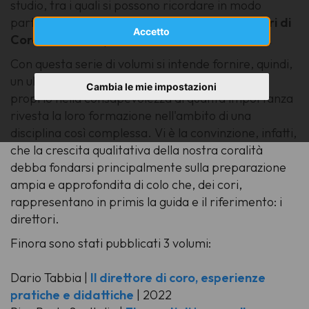
studio, tra i quali si possono ricordare in modo
particolare l'
Accademia Europea per Direttori di
Accetto
Coro a Fano
e il percorso formativo
Coro Lab
.
Con questa serie di volumi si intende fornire, quindi,
un ulteriore ausilio pratico ai direttori di coro,
Cambia le mie impostazioni
proprio nella consapevolezza di quanta importanza
rivesta la loro formazione nell'ambito di una
disciplina così complessa. Vi è la convinzione, infatti,
che la crescita qualitativa della nostra coralità
debba fondarsi principalmente sulla preparazione
ampia e approfondita di colo che, dei cori,
rappresentano
in primis
la guida e il riferimento: i
direttori.
Finora sono stati pubblicati 3 volumi:
Dario Tabbia |
Il direttore di coro, esperienze
pratiche e didattiche
| 2022