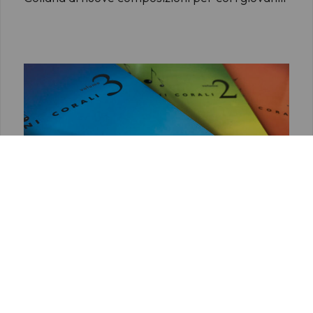
MELOS
Collana di nuove composizioni per diversi
organici corali