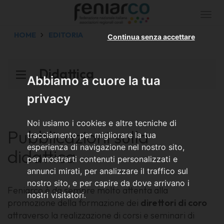
Togg
navi
HOME
EDITORIA
Continua senza accettare
Didattica
Abbiamo a cuore la tua
privacy
Noi usiamo i cookies e altre tecniche di
Pubblicazioni sulla
tracciamento per migliorare la tua
esperienza di navigazione nel nostro sito,
didattica
per mostrarti contenuti personalizzati e
annunci mirati, per analizzare il traffico sul
nostro sito, e per capire da dove arrivano i
Feniarco è da sempre molto attenta alla
nostri visitatori.
promozione della formazione dei
direttori di coro
attraverso la realizzazione di corsi e seminari di