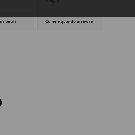
6 luglio
nzionati
Come e quando arrivare
o