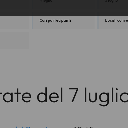
4 luglio
5 luglio
Cori partecipanti
Locali conve
te del 7 lugli