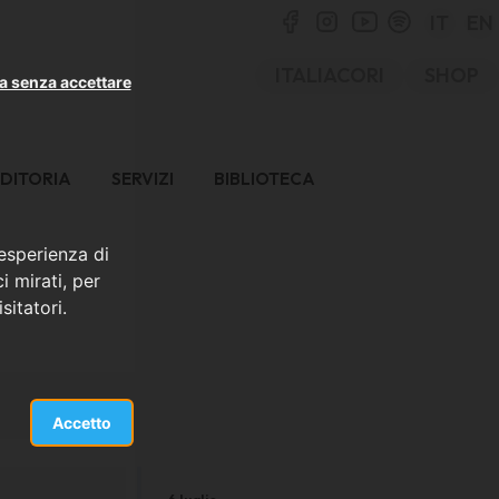
IT
EN
ITALIACORI
SHOP
a senza accettare
DITORIA
SERVIZI
BIBLIOTECA
 esperienza di
i mirati, per
sitatori.
Accetto