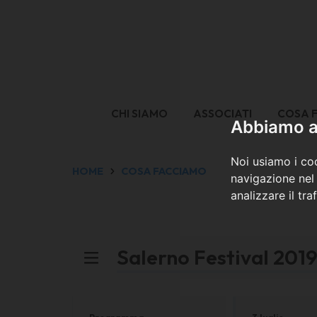
CHI SIAMO
ASSOCIATI
COSA 
Abbiamo a 
Noi usiamo i coo
HOME
COSA FACCIAMO
navigazione nel 
analizzare il tra
Salerno Festival 201