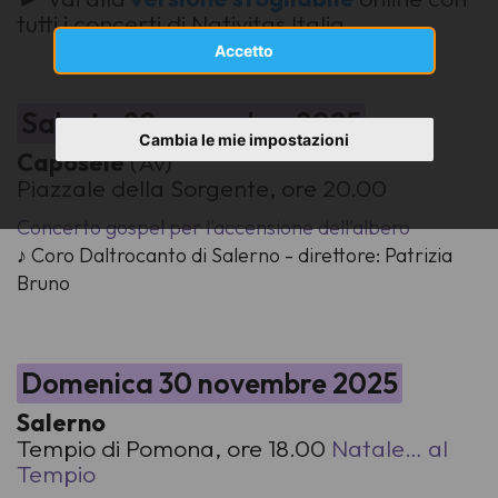
tutti i concerti di Nativitas Italia
Accetto
Sabato 29 novembre 2025
Cambia le mie impostazioni
Caposele
(Av)
Piazzale della Sorgente, ore 20.00
Concerto gospel per l'accensione dell'albero
♪ Coro Daltrocanto di Salerno - direttore: Patrizia
Bruno
Domenica 30 novembre 2025
Salerno
Tempio di Pomona, ore 18.00
Natale… al
Tempio