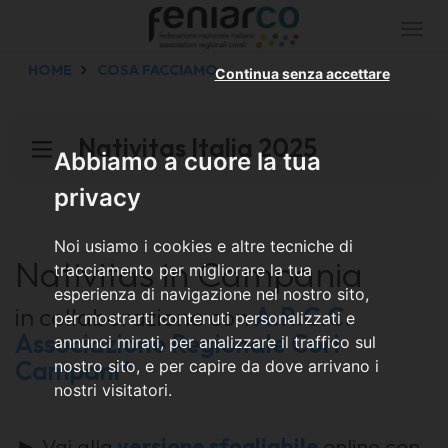
Togg
navi
HOME
COSA FACCIAMO
Continua senza accettare
Nativitas Italia 2025
Abbiamo a cuore la tua
privacy
Noi usiamo i cookies e altre tecniche di
Nativitas in Campania
tracciamento per migliorare la tua
esperienza di navigazione nel nostro sito,
in collaborazione con
A.R.C.C.
per mostrarti contenuti personalizzati e
Associazione Regionale Cori
annunci mirati, per analizzare il traffico sul
Campani*
nostro sito, e per capire da dove arrivano i
nostri visitatori.
► Vai alla
versione sfogliabile
online con