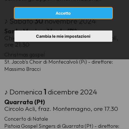
Accetto
♪ Sabato
30
novembre 2024
Santa Maria a Monte (Pi)
Cambia le mie impostazioni
Chiesa di San Jacopo, fraz. Montecalvoli,
ore 21.30
Christmas gospel
St. Jacob's Choir di Montecalvoli (Pi) - direttore:
Massimo Bracci
♪ Domenica
1
dicembre 2024
Quarrata (Pt)
Circolo Acli, fraz. Montemagno, ore 17.30
Concerto di Natale
Pistoia Gospel Singers di Quarrata (Pt) - direttore: