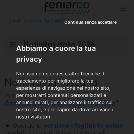
Togg
navi
HOME
COSA FACCIAMO
Continua senza accettare
Nativitas Italia 2024
Abbiamo a cuore la tua
privacy
Noi usiamo i cookies e altre tecniche di
Nativitas in Toscana
tracciamento per migliorare la tua
esperienza di navigazione nel nostro sito,
in collaborazione con
A.C.T.
per mostrarti contenuti personalizzati e
Associazione Cori della Toscana*
annunci mirati, per analizzare il traffico sul
nostro sito, e per capire da dove arrivano i
nostri visitatori.
► Guarda la
versione sfogliabile online
con tutti gli appuntamenti nazionali