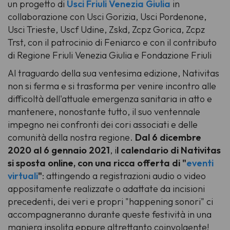
un progetto di
Usci Friuli Venezia Giulia
in
collaborazione con Usci Gorizia, Usci Pordenone,
Usci Trieste, Uscf Udine, Zskd, Zcpz Gorica, Zcpz
Trst, con il patrocinio di Feniarco e con il contributo
di Regione Friuli Venezia Giulia e Fondazione Friuli
Al traguardo della sua ventesima edizione, Nativitas
non si ferma e si trasforma per venire incontro alle
difficoltà dell'attuale emergenza sanitaria in atto e
mantenere, nonostante tutto, il suo ventennale
impegno nei confronti dei cori associati e delle
comunità della nostra regione.
Dal 6 dicembre
2020 al 6 gennaio 2021
, i
l calendario di Nativitas
si sposta online, con una ricca offerta di "
eventi
virtuali
"
: attingendo a registrazioni audio o video
appositamente realizzate o adattate da incisioni
precedenti, dei veri e propri "happening sonori" ci
accompagneranno durante queste festività in una
maniera insolita eppure altrettanto coinvolgente!