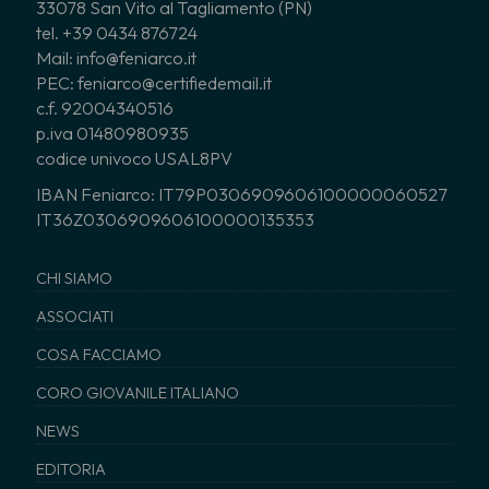
33078 San Vito al Tagliamento (PN)
tel. +39 0434 876724
Mail: info@feniarco.it
PEC: feniarco@certifiedemail.it
c.f. 92004340516
p.iva 01480980935
codice univoco USAL8PV
IBAN Feniarco: IT79P0306909606100000060527
IT36Z0306909606100000135353
CHI SIAMO
ASSOCIATI
COSA FACCIAMO
CORO GIOVANILE ITALIANO
NEWS
EDITORIA