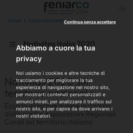
Togg
navi
HOME
COSA FACCIAMO
Continua senza accettare
Nativitas Italia 2020
Abbiamo a cuore la tua
privacy
Noi usiamo i cookies e altre tecniche di
Nativitas 2020 sul
tracciamento per migliorare la tua
esperienza di navigazione nel nostro sito,
territorio nazionale
per mostrarti contenuti personalizzati e
annunci mirati, per analizzare il traffico sul
Ecco le iniziative messe in campo
nostro sito, e per capire da dove arrivano i
dalle nostre Associazioni Regionali
nostri visitatori.
Corali sul territorio italiano