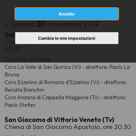
Accetto
♪ Sabato
30
novembre 2019
San Quirico di Valdagno (Vi)
Cambia le mie impostazioni
Chiesa parrocchiale di San Quirico, ore
20.30
Concerto di Natale
Coro La Valle di San Quirico (Vi) - direttore: Paolo La
Bruna
Coro Ezzelino di Romano d'Ezzelino (Vi) - direttore:
Renata Bianchin
Coro Anzano di Cappella Maggiore (Tv) - direttore:
Paolo Stefan
San Giacomo di Vittorio Veneto (Tv)
Chiesa di San Giacomo Apostolo, ore 20.30