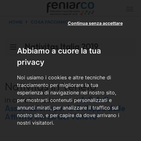
Togg
navi
HOME
COSA FACCIAMO
Continua senza accettare
Nativitas Italia 2019
Abbiamo a cuore la tua
privacy
Noi usiamo i cookies e altre tecniche di
Nativitas in Veneto
tracciamento per migliorare la tua
esperienza di navigazione nel nostro sito,
in collaborazione con
A.S.A.C.
per mostrarti contenuti personalizzati e
Associazione per lo Sviluppo delle
annunci mirati, per analizzare il traffico sul
Attività Corali del Veneto*
nostro sito, e per capire da dove arrivano i
nostri visitatori.