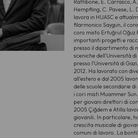
Rathbone, E. Carrasco, A. 
Hempfling, C. Pavese, L. 
lavora in HUASC e attualmen
filarmonico Saygun, il coro 
coro misto Ertuğrul Oğuz F
importanti progetti e rac
presso il dipartimento di m
sceniche dell'Università di
presso l’Università di Gazi,
2012. Ha lavorato con diver
all'estero e dal 2005 lavo
delle scuole secondarie d
i cori misti Muammer Sun
per giovani direttori di co
2005 Çiğdem e Atilla lavor
giovanili. In particolare, 
crescita musicale di giovan
comuni di lavoro. La bontà