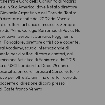
Orchestra e Coro della Comunità di Madrid.
e e in Sud America, dove è stato direttore
Giovanile Argentino e del Coro del Teatro
 direttore ospite dal 2009 del Vocalia
è direttore artistico e musicale. Sempre
oro dell’Almo Collegio Borromeo di Pavia. Ha
er Suvini Zerboni, Carrara, Rugginenti,
. Fondatore, direttore artistico e docente,
ral Academy, scuola internazionale di
to per direttori di coro e cantori, dal
ssione Artistica di Feniarco e dal 2018
ca di USCI Lombardia. Dopo 25 anni di
i esercitazioni corali presso il Conservatorio
dove per oltre 20 anni, ha diretto il coro da
 docente di direzione di coro presso il
 di Castelfranco Veneto.