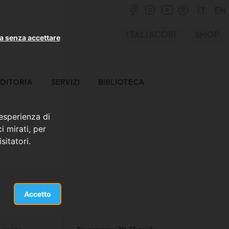
IT
EN
ITALIACORI
SHOP
a senza accettare
DITORIA
SERVIZI
BIBLIOTECA
 esperienza di
i mirati, per
sitatori.
Accetto