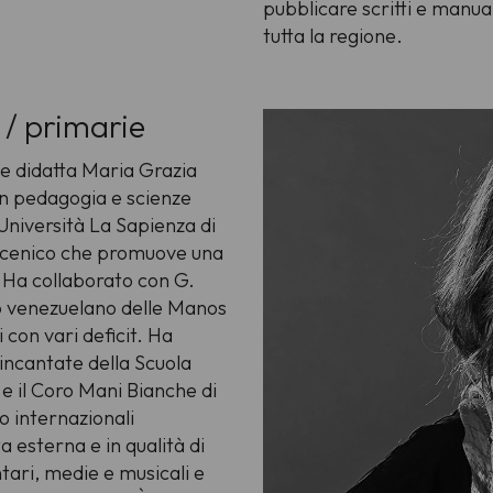
pubblicare scritti e manual
tutta la regione.
) / primarie
 e didatta Maria Grazia
 in pedagogia e scienze
Università La Sapienza di
oscenico che promuove una
i. Ha collaborato con G.
tto venezuelano delle Manos
 con vari deficit. Ha
eincantate della Scuola
 il Coro Mani Bianche di
 internazionali
esterna e in qualità di
ari, medie e musicali e