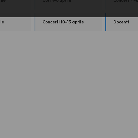
ile
Cori 4-6 aprile
Concerti 4-6
ile
Concerti 10-13 aprile
Docenti