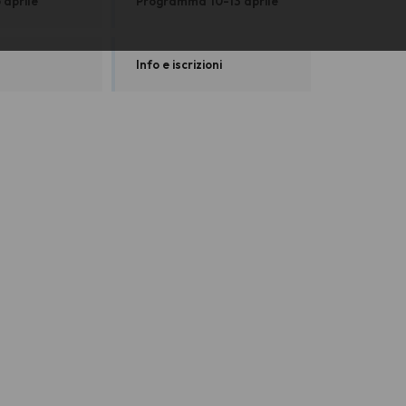
 aprile
Programma 10-13 aprile
Info e iscrizioni