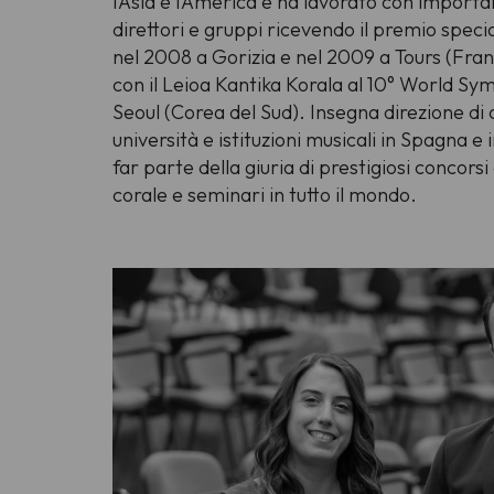
l’Asia e l’America e ha lavorato con importan
direttori e gruppi ricevendo il premio speci
nel 2008 a Gorizia e nel 2009 a Tours (Franc
con il Leioa Kantika Korala al 10° World S
Seoul (Corea del Sud). Insegna direzione di 
università e istituzioni musicali in Spagna e 
far parte della giuria di prestigiosi concorsi
corale e seminari in tutto il mondo.