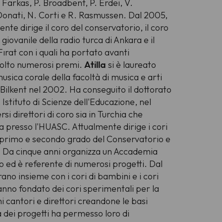
Farkas, P. Broadbent, P. Erdei, V.
Donati, N. Corti e R. Rasmussen. Dal 2005,
te dirige il coro del conservatorio, il coro
giovanile della radio turca di Ankara e il
ırat con i quali ha portato avanti
colto numerosi premi.
Atilla
si è laureato
usica corale della facoltà di musica e arti
 Bilkent nel 2002. Ha conseguito il dottorato
 Istituto di Scienze dell'Educazione, nel
si direttori di coro sia in Turchia che
ra presso l'HUASC. Attualmente dirige i cori
i primo e secondo grado del Conservatorio e
. Da cinque anni organizza un Accademia
ro ed è referente di numerosi progetti. Dal
ano insieme con i cori di bambini e i cori
hanno fondato dei cori sperimentali per la
i cantori e direttori creandone le basi
 dei progetti ha permesso loro di