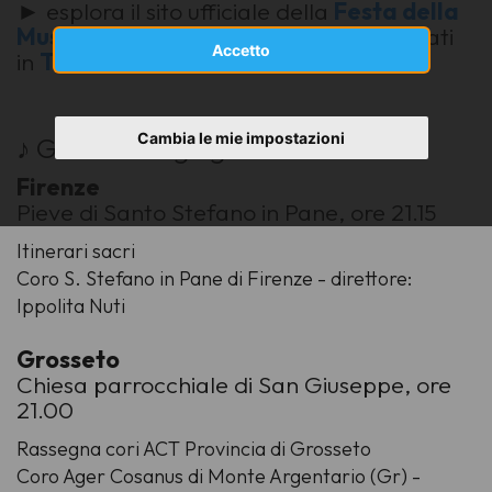
► esplora il sito ufficiale della
Festa della
Musica
e scopri tutti i concerti organizzati
Accetto
in
Toscana
Cambia le mie impostazioni
♪ Giovedì
20
giugno 2024
Firenze
Pieve di Santo Stefano in Pane, ore 21.15
Itinerari sacri
Coro S. Stefano in Pane di Firenze - direttore:
Ippolita Nuti
Grosseto
Chiesa parrocchiale di San Giuseppe, ore
21.00
Rassegna cori ACT Provincia di Grosseto
Coro Ager Cosanus di Monte Argentario (Gr) -