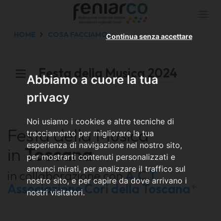
Togg
navi
HOME
COSA FACCIAMO
Continua senza accettare
Festa della Musica 2024
Abbiamo a cuore la tua
privacy
Noi usiamo i cookies e altre tecniche di
Festa della Musica
tracciamento per migliorare la tua
esperienza di navigazione nel nostro sito,
in
Toscana
per mostrarti contenuti personalizzati e
annunci mirati, per analizzare il traffico sul
in collaborazione con
A.C.T.
nostro sito, e per capire da dove arrivano i
Associazione Cori della Toscana
*
nostri visitatori.