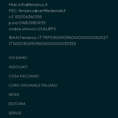
Mail: info@feniarco.it
PEC: feniarco@certifiedemail.it
c.f. 92004340516
p.iva 01480980935
codice univoco USAL8PV
IBAN Feniarco: IT79P0306909606100000060527
IT36Z0306909606100000135353
CHI SIAMO
ASSOCIATI
COSA FACCIAMO
CORO GIOVANILE ITALIANO
NEWS
EDITORIA
SERVIZI