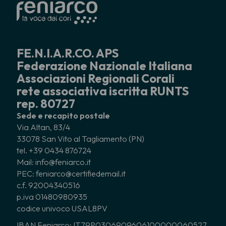
FE.N.I.A.R.CO. APS
Federazione Nazionale Italiana
Associazioni Regionali Corali
rete associativa iscritta RUNTS
rep. 80727
Sede e recapito postale
Via Altan, 83/4
33078 San Vito al Tagliamento (PN)
tel. +39 0434 876724
Mail: info@feniarco.it
PEC: feniarco@certifiedemail.it
c.f. 92004340516
p.iva 01480980935
codice univoco USAL8PV
IBAN Feniarco: IT79P0306909606100000060527