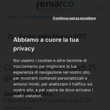
Togg
navi
HOME
COSA FACCIAMO
Continua senza accettare
Festa della Musica 2017
Abbiamo a cuore la tua
privacy
Noi usiamo i cookies e altre tecniche di
Concerti di mercoledì 21
tracciamento per migliorare la tua
esperienza di navigazione nel nostro sito,
giugno
per mostrarti contenuti personalizzati e
annunci mirati, per analizzare il traffico sul
nostro sito, e per capire da dove arrivano i
Acqui Terme (AL)
nostri visitatori.
Chiostro San Francesco ore 21.10
InChiostro Canto