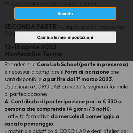
Percorso online e percorso in presenza
Accetto
SECONDA PARTE -
Disponibilità massima:
50 partecipanti
Cambia le mie impostazioni
12-15 aprile 2023
Montecatini Terme
Per aderire a
Coro Lab School (parte in presenza)
è necessario compilare il
form di iscrizione
che
sarà disponibile
a partire dal 1° marzo 2023
.
L’adesione a CORO LAB prevede le seguenti formule
di partecipazione:
A. Contributo di partecipazione pari a € 330 a
persona che comprende (4 giorni / 3 notti):
- attività formative
da mercoledì pomeriggio a
sabato pomeriggio
- materiale didattico di CORO LAB e degli atelier del