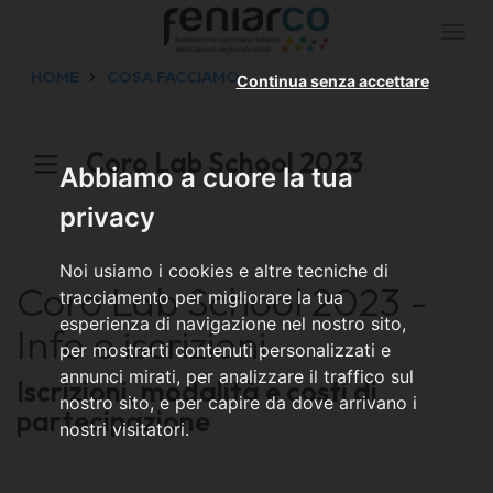
Togg
navi
HOME
COSA FACCIAMO
Continua senza accettare
Coro Lab School 2023
Abbiamo a cuore la tua
privacy
Noi usiamo i cookies e altre tecniche di
Coro Lab School 2023 -
tracciamento per migliorare la tua
esperienza di navigazione nel nostro sito,
Info e iscrizioni
per mostrarti contenuti personalizzati e
annunci mirati, per analizzare il traffico sul
Iscrizioni, modalità e costi di
nostro sito, e per capire da dove arrivano i
partecipazione
nostri visitatori.