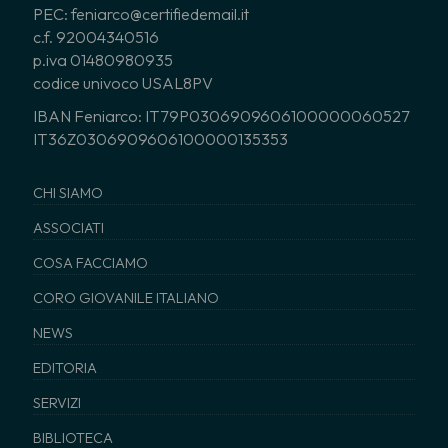
PEC: feniarco@certifiedemail.it
c.f. 92004340516
p.iva 01480980935
codice univoco USAL8PV
IBAN Feniarco: IT79P0306909606100000060527
IT36Z0306909606100000135353
CHI SIAMO
ASSOCIATI
COSA FACCIAMO
CORO GIOVANILE ITALIANO
NEWS
EDITORIA
SERVIZI
BIBLIOTECA