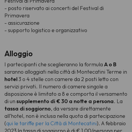
Festival di Primavera
- posto riservato ai concerti del Festival di
Primavera
- assicurazione
- supporto logistico e organizzativo
Alloggio
I partecipanti che sceglieranno la formula
A o B
saranno alloggiati nella città di Montecatini Terme in
hotel
3 o 4 stelle con camere da 2 posti letto con
servizi privati. Il numero di camere singole a
disposizione è limitato a 8 e comporta il versamento
di un
supplemento di € 30 a notte a persona
. La
tassa di soggiorno
, da versare direttamente
all’hotel, non è inclusa nella quota di partecipazione
(
qui le tariffe per la Città di Montecatini
). A febbraio
2023 la tassa di soggiorno è di € 1,00/persona per