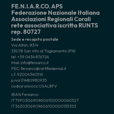
FE.N.I.A.R.CO. APS
Federazione Nazionale Italiana
Associazioni Regionali Corali
rete associativa iscritta RUNTS
rep. 80727
Sede e recapito postale
Via Altan, 83/4
33078 San Vito al Tagliamento (PN)
tel. +39 0434 876724
Mail: info@feniarco.it
PEC: feniarco@certifiedemail.it
c.f. 92004340516
p.iva 01480980935
codice univoco USAL8PV
IBAN Feniarco:
IT79P0306909606100000060527
IT36Z0306909606100000135353