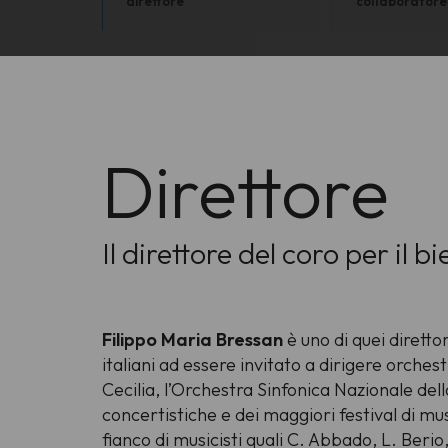
direttore
collaboratore 
Direttore
Il direttore del coro per il 
Filippo Maria Bressan
è uno di quei diretto
italiani ad essere invitato a dirigere orche
Cecilia, l’Orchestra Sinfonica Nazionale dell
concertistiche e dei maggiori festival di m
fianco di musicisti quali C. Abbado, L. Beri