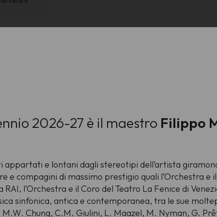
artistico
biennio 2026-27 è il maestro
Filippo 
ri appartati e lontani dagli stereotipi dell’artista giramo
stre e compagini di massimo prestigio quali l’Orchestra e 
a RAI, l’Orchestra e il Coro del Teatro La Fenice di Venezi
usica sinfonica, antica e contemporanea, tra le sue molte
o, M.W. Chung, C.M. Giulini, L. Maazel, M. Nyman, G. Prêt