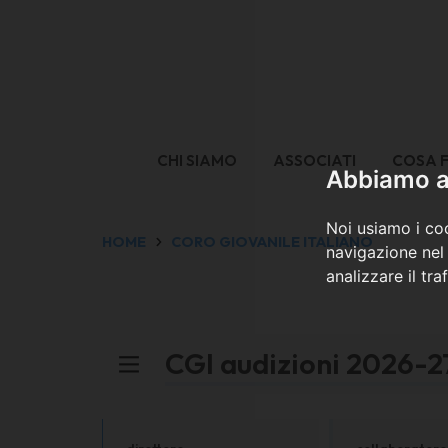
CHI SIAMO
ASSOCIATI
COSA 
Abbiamo a 
Noi usiamo i coo
HOME
CORO GIOVANILE ITALIANO
navigazione nel 
analizzare il tra
CGI audizioni 2026-2