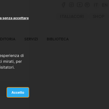
IT
EN
ITALIACORI
SHOP
a senza accettare
DITORIA
SERVIZI
BIBLIOTECA
 esperienza di
i mirati, per
sitatori.
Accetto