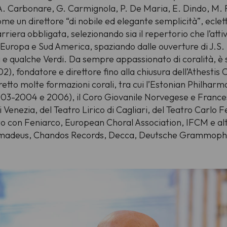
. Carbonare, G. Carmignola, P. De Maria, E. Dindo, M. Fr
 come un direttore “di nobile ed elegante semplicità”, eclet
rriera obbligata, selezionando sia il repertorio che l’att
 d’Europa e Sud America, spaziando dalle ouverture di J.S.
i e qualche Verdi. Da sempre appassionato di coralità, è 
, fondatore e direttore fino alla chiusura dell’Athestis
retto molte formazioni corali, tra cui l’Estonian Philhar
2003-2004 e 2006), il Coro Giovanile Norvegese e Frances
 Venezia, del Teatro Lirico di Cagliari, del Teatro Carlo Fe
to con Feniarco, European Choral Association, IFCM e altr
er Amadeus, Chandos Records, Decca, Deutsche Grammoph