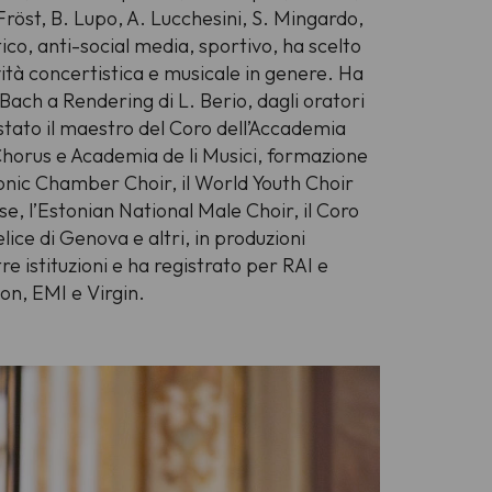
öst, B. Lupo, A. Lucchesini, S. Mingardo,
tico, anti-social media, sportivo, ha scelto
ività concertistica e musicale in genere. Ha
 Bach a Rendering di L. Berio, dagli oratori
stato il maestro del Coro dell’Accademia
 Chorus e Academia de li Musici, formazione
monic Chamber Choir, il World Youth Choir
e, l’Estonian National Male Choir, il Coro
lice di Genova e altri, in produzioni
e istituzioni e ha registrato per RAI e
on, EMI e Virgin.