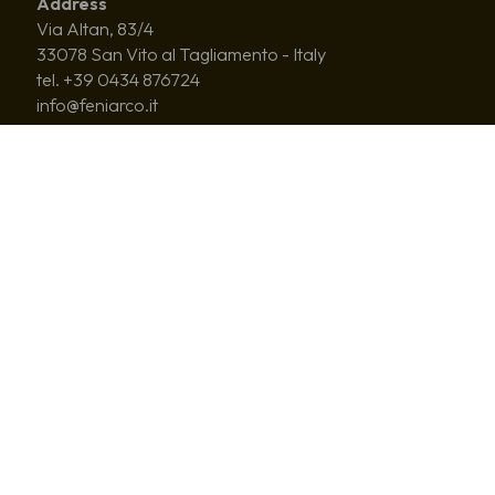
Address
Via Altan, 83/4
33078 San Vito al Tagliamento - Italy
tel. +39 0434 876724
info@feniarco.it
VAT 01480980935
ABOUT
CHOIRS
PROJECTS
NATIONAL YOUTH CHOIR
NEWS
PUBLICATIONS
LIBRARY