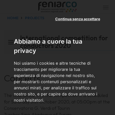
Togg
navi
HOME
PROJECTS
Continua senza accettare
International competition for
Abbiamo a cuore la tua
conductors 2020
privacy
Noi usiamo i cookies e altre tecniche di
tracciamento per migliorare la tua
Concerts
esperienza di navigazione nel nostro sito,
per mostrarti contenuti personalizzati e
annunci mirati, per analizzare il traffico sul
nostro sito, e per capire da dove arrivano i
The final concert of the competition it is scheduled
nostri visitatori.
for Saturday 31st October 2020, at 05:00pm at the
Conservatorio G. Verdi of Tourin
Zürcher Sing-Akademie of Zurigo