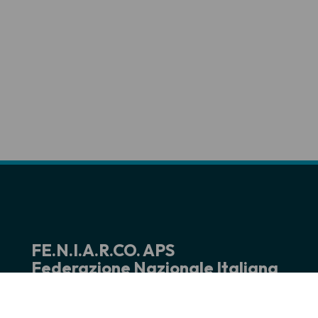
FE.N.I.A.R.CO. APS
Federazione Nazionale Italiana
Associazioni Regionali Corali
rete associativa iscritta RUNTS