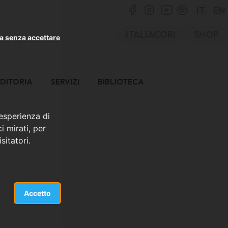
IT
EN
ITALIACORI
SHOP
a senza accettare
DITORIA
SERVIZI
BIBLIOTECA
 esperienza di
i mirati, per
sitatori.
Accetto