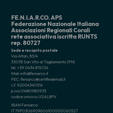
FE.N.I.A.R.CO. APS
Federazione Nazionale Italiana
Associazioni Regionali Corali
rete associativa iscritta RUNTS
rep. 80727
Sede e recapito postale
Via Altan, 83/4
33078 San Vito al Tagliamento (PN)
tel. +39 0434 876724
Mail: info@feniarco.it
PEC: feniarco@certifiedemail.it
c.f. 92004340516
p.iva 01480980935
codice univoco USAL8PV
IBAN Feniarco:
IT79P0306909606100000060527