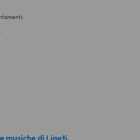
untamenti:
y
 musiche di Ligeti,