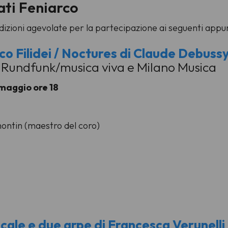
ati Feniarco
ndizioni agevolate per la partecipazione ai seguenti app
co Filidei / Noctures di Claude Debuss
 Rundfunk/musica viva e Milano Musica
maggio ore 18
montin (maestro del coro)
le e due arpe di Francesca Verunelli e