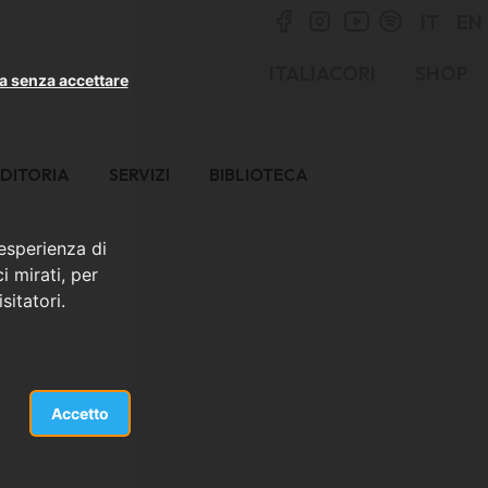
IT
EN
ITALIACORI
SHOP
a senza accettare
DITORIA
SERVIZI
BIBLIOTECA
 esperienza di
i mirati, per
sitatori.
Accetto