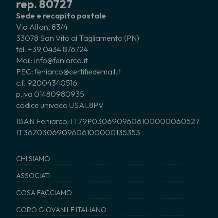
rep. 80727
Sede e recapito postale
Via Altan, 83/4
33078 San Vito al Tagliamento (PN)
tel. +39 0434 876724
Mail: info@feniarco.it
PEC: feniarco@certifiedemail.it
c.f. 92004340516
p.iva 01480980935
codice univoco USAL8PV
IBAN Feniarco: IT79P0306909606100000060527
IT36Z0306909606100000135353
CHI SIAMO
ASSOCIATI
COSA FACCIAMO
CORO GIOVANILE ITALIANO