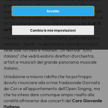
grande musica, affrontando insieme le difficoltà
legate all’emergenza sanitaria da Covid-19. È infatti
Accetto
confermata la quattordicesima edizione del Festival
MITO SettembreMusica, che si svolgerà dal
4 al 19
settembre 2020
a Torino e a Milano.
Cambia le mie impostazioni
Fra sacro e profano, il tema della quattordicesima
edizione -
Spiriti
- si declinerà in oltre 80 concerti
nelle sale torinesi e milanesi. Un festival “tutto
italiano” che vedrà esibirsi direttori d'orchestra,
artisti e musicisti del grande panorama musicale
italiano.
Un'edizione a misura ridotta che ha purtroppo
dovuto rinunciare alla ormai tradizionale Giornata
dei Cori e all'appuntamento dell'Open Singing, ma
che ha inteso dare comunque ampio risalto alla
coralità attraverso due concerti del
Coro Giovanile
Italiano
.