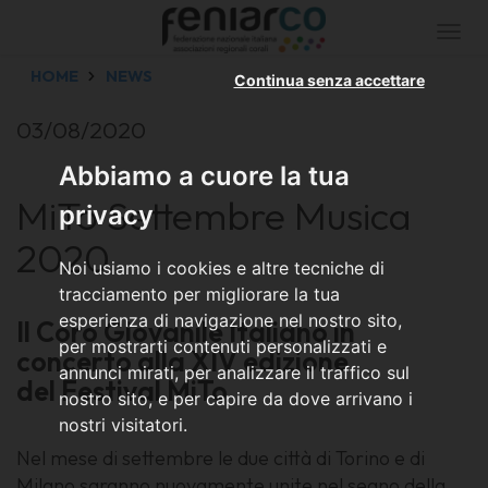
Togg
navi
HOME
NEWS
Continua senza accettare
03/08/2020
Abbiamo a cuore la tua
MiTo Settembre Musica
privacy
2020
Noi usiamo i cookies e altre tecniche di
tracciamento per migliorare la tua
esperienza di navigazione nel nostro sito,
Il Coro Giovanile Italiano in
per mostrarti contenuti personalizzati e
concerto alla XIV edizione
annunci mirati, per analizzare il traffico sul
del
Festival MiTo
nostro sito, e per capire da dove arrivano i
nostri visitatori.
Nel mese di settembre le due città di Torino e di
Milano saranno nuovamente unite nel segno della