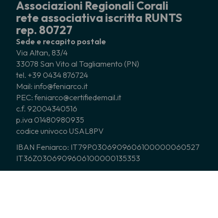
Associazioni Regionali Corali
rete associativa iscritta RUNTS
rep. 80727
Sede e recapito postale
Via Altan, 83/4
33078 San Vito al Tagliamento (PN)
tel. +39 0434 876724
Mail: info@feniarco.it
PEC: feniarco@certifiedemail.it
c.f. 92004340516
p.iva 01480980935
codice univoco USAL8PV
IBAN Feniarco: IT79P0306909606100000060527
IT36Z0306909606100000135353
CHI SIAMO
ASSOCIATI