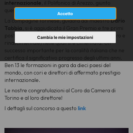
internazionale
, il Polifonico di Arezzo, giunto
quest'anno alla 71a edizione.
Accetto
La compagine torinese, guidata dal maestro
Dario
Tabbia
, si è aggiudicata il Gran Premio e tre primi
posti in altrettante categorie (obbligatorio, sacro e
Cambia le mie impostazioni
rinascimentale) nelle quali si è cimentata. Un
successo importante per la coralità italiana che ne
certifica il significativo progresso degli ultimi anni.
Ben 13 le formazioni in gara da dieci paesi del
mondo, con cori e direttori di affermato prestigio
internazionale.
Le nostre congratulazioni al Coro da Camera di
Torino e al loro direttore!
I dettagli sul concorso a questo
link