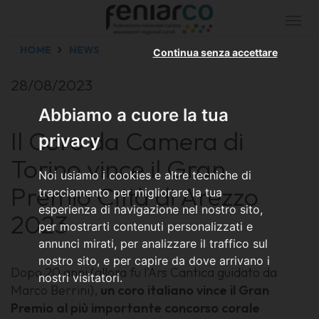
Togg
navi
HOME
NEWS
Continua senza accettare
28/08/2023
Abbiamo a cuore la tua
Il Coro da Camera di
privacy
Torino vince il Gran
Noi usiamo i cookies e altre tecniche di
Premio Città di Arezzo
tracciamento per migliorare la tua
esperienza di navigazione nel nostro sito,
2023
per mostrarti contenuti personalizzati e
annunci mirati, per analizzare il traffico sul
nostro sito, e per capire da dove arrivano i
Dopo 20 anni (allora fu l'Ars Cantica guidato da
nostri visitatori.
Marco Berrini),
un coro italiano vince il Gran
Premio al più importante concorso corale