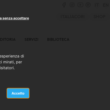
IT
EN
ITALIACORI
SHOP
a senza accettare
DITORIA
SERVIZI
BIBLIOTECA
 esperienza di
i mirati, per
sitatori.
Accetto