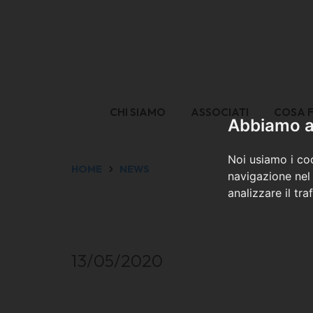
CHI SIAMO
ASSOCIATI
COSA 
Abbiamo a 
Noi usiamo i coo
HOME
NEWS
navigazione nel 
analizzare il tra
13/05/2020