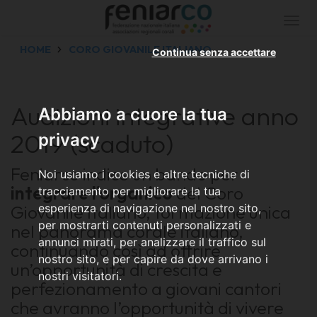
Togg
navi
HOME
CORO GIOVANILE ITALIANO
Continua senza accettare
Audizioni integrative anno
Abbiamo a cuore la tua
2019 (scaduto)
privacy
Feniarco indice un bando per
Noi usiamo i cookies e altre tecniche di
integrare l’organico
del Coro
tracciamento per migliorare la tua
Giovanile Italiano, formazione unica
esperienza di navigazione nel nostro sito,
per mostrarti contenuti personalizzati e
nel panorama corale italiano,
annunci mirati, per analizzare il traffico sul
continuando così ad offrire
nostro sito, e per capire da dove arrivano i
un’opportunità di crescita e
nostri visitatori.
perfezionamento a giovani cantori
che avranno l’opportunità di vivere