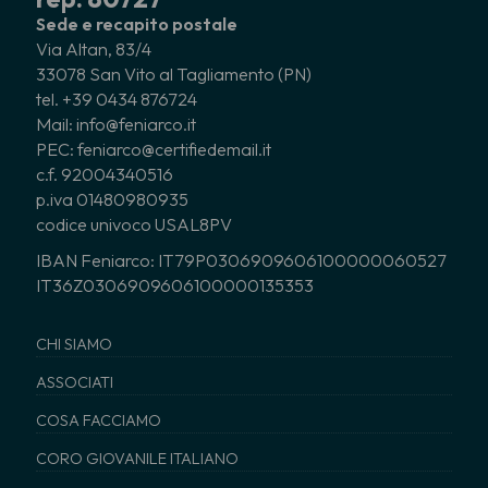
Sede e recapito postale
Via Altan, 83/4
33078 San Vito al Tagliamento (PN)
tel. +39 0434 876724
Mail: info@feniarco.it
PEC: feniarco@certifiedemail.it
c.f. 92004340516
p.iva 01480980935
codice univoco USAL8PV
IBAN Feniarco: IT79P0306909606100000060527
IT36Z0306909606100000135353
CHI SIAMO
ASSOCIATI
COSA FACCIAMO
CORO GIOVANILE ITALIANO