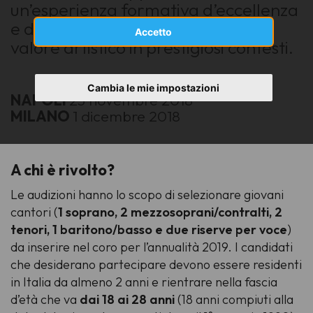
un’esperienza formativa d’eccellenza
e di esibirsi in concerti di elevato
Accetto
valore artistico in prestigiosi contesti.
Cambia le mie impostazioni
NAPOLI
23 novembre 2018
MILANO
1 dicembre 2018
A chi è rivolto?
Le audizioni hanno lo scopo di selezionare giovani
cantori (
1 soprano, 2 mezzosoprani/contralti, 2
tenori, 1 baritono/basso e due riserve per voce
)
da inserire nel coro per l’annualità 2019. I candidati
che desiderano partecipare devono essere residenti
in Italia da almeno 2 anni e rientrare nella fascia
d’età che va
dai 18 ai 28 anni
(18 anni compiuti alla