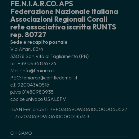
FE.N.I.A.R.CO. APS
Federazione Nazionale Italiana
Associazioni Regionali Corali
rete associativa iscritta RUNTS
rep. 80727
Sede e recapito postale
Via Altan, 83/4
33078 San Vito al Tagliamento (PN)
tel. +39 0434 876724
Mail: info@feniarco.it
PEC: feniarco@certifiedemail.it
c.f. 92004340516
p.iva 01480980935
codice univoco USAL8PV
IBAN Feniarco: IT79P0306909606100000060527
IT36Z0306909606100000135353
CHI SIAMO