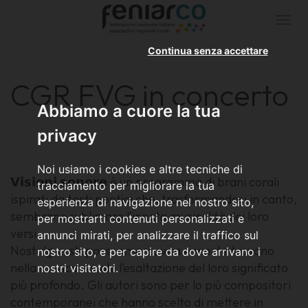
Togg
navi
Continua senza accettare
CGR FVG in concerto
Abbiamo a cuore la tua
privacy
Noi usiamo i cookies e altre tecniche di
𝗩𝗶𝘀𝗶𝗼𝗻𝗶 𝘀𝗼𝗻𝗼𝗿𝗲 è un programma di brani corali
tracciamento per migliorare la tua
ispirati da testi poetici che, trasformandosi in canto,
esperienza di navigazione nel nostro sito,
sembrano sublimare l’innata musicalità dei loro
per mostrarti contenuti personalizzati e
versi.
annunci mirati, per analizzare il traffico sul
Nostalgia, stupore, amore, vita e morte trovano
nostro sito, e per capire da dove arrivano i
nella musica vocale l’esaltazione del loro significato
nostri visitatori.
più profondo. Gli autori sono per lo più compositori
contemporanei che hanno scelto di mettere in