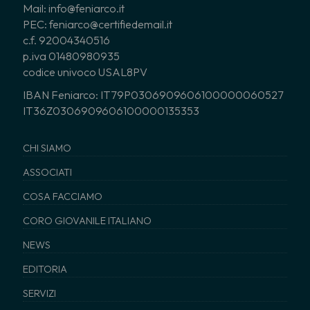
Mail: info@feniarco.it
PEC: feniarco@certifiedemail.it
c.f. 92004340516
p.iva 01480980935
codice univoco USAL8PV
IBAN Feniarco: IT79P0306909606100000060527
IT36Z0306909606100000135353
CHI SIAMO
ASSOCIATI
COSA FACCIAMO
CORO GIOVANILE ITALIANO
NEWS
EDITORIA
SERVIZI