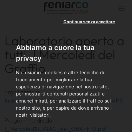
Togg
navi
Continua senza accettare
Laboratorio aperto a
Abbiamo a cuore la tua
tutti_I Mercoledì del
privacy
Graffio
Noi usiamo i cookies e altre tecniche di
tracciamento per migliorare la tua
esperienza di navigazione nel nostro sito,
organizzatore:
per mostrarti contenuti personalizzati e
Insieme Vocale e Strumentale La Miniera APS
annunci mirati, per analizzare il traffico sul
nostro sito, e per capire da dove arrivano i
nostri visitatori.
Programma di sala:
I_Mercoled%C3%AC_del_GRAFFIO.pdf