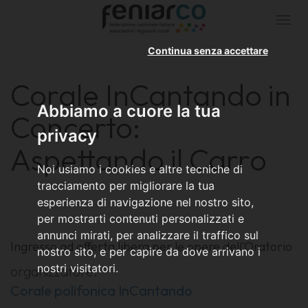
Togg
navi
Continua senza accettare
Corale InCantando in
Abbiamo a cuore la tua
Concerto:
privacy
Aspettando il Carro
Noi usiamo i cookies e altre tecniche di
tracciamento per migliorare la tua
esperienza di navigazione nel nostro sito,
per mostrarti contenuti personalizzati e
annunci mirati, per analizzare il traffico sul
Ingresso ad offerta libera per le opere dell'Oratorio
nostro sito, e per capire da dove arrivano i
nostri visitatori.
organizzatore:
Corale polifonica InCantando