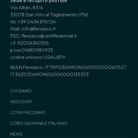
Sede e recapito postale
Via Altan, 83/4
33078 San Vito al Tagliamento (PN)
tel. +39 0434 876724
Mail: info@feniarco.it
PEC: feniarco@certifiedemail.it
c.f. 92004340516
p.iva 01480980935
codice univoco USAL8PV
IBAN Feniarco: IT79P0306909606100000060527
IT36Z0306909606100000135353
CHI SIAMO
ASSOCIATI
COSA FACCIAMO
CORO GIOVANILE ITALIANO
NEWS