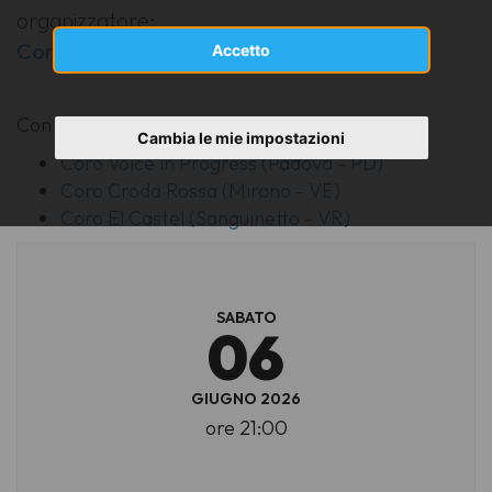
organizzatore:
Coro Voice in Progress
Accetto
Con la partecipazione di
Cambia le mie impostazioni
Coro Voice in Progress (Padova - PD)
Coro Croda Rossa (Mirano - VE)
Coro El Castel (Sanguinetto - VR)
SABATO
06
GIUGNO 2026
ore 21:00