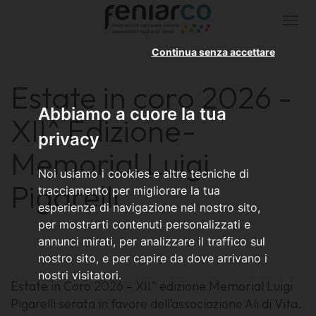
Togg
navi
Continua senza accettare
Estate in coro 2026 -
Abbiamo a cuore la tua
XII^ Edizione-
privacy
Memorial Luigi
Noi usiamo i cookies e altre tecniche di
Pigarelli
tracciamento per migliorare la tua
esperienza di navigazione nel nostro sito,
per mostrarti contenuti personalizzati e
annunci mirati, per analizzare il traffico sul
nostro sito, e per capire da dove arrivano i
nostri visitatori.
Estate in Coro 2026 – XII^ edizione Memorial Luigi
Pigarelli serata in favore dell’associazione Ali di Vita.