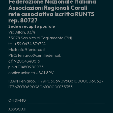
Federazione Nazionale Italiana
Associazioni Regionali Corali
rete associativa iscritta RUNTS
rep. 80727
Sede e recapito postale
Via Altan, 83/4
33078 San Vito al Tagliamento (PN)
tel. +39 0434 876724
Mail: info@feniarco.it
PEC: feniarco@certifiedemail.it
c.f. 92004340516
p.iva 01480980935
codice univoco USAL8PV
IBAN Feniarco: IT79P0306909606100000060527
IT36Z0306909606100000135353
CHI SIAMO
ASSOCIATI