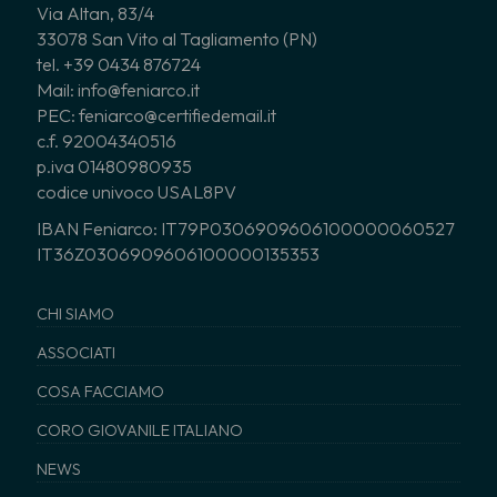
Via Altan, 83/4
33078 San Vito al Tagliamento (PN)
tel. +39 0434 876724
Mail: info@feniarco.it
PEC: feniarco@certifiedemail.it
c.f. 92004340516
p.iva 01480980935
codice univoco USAL8PV
IBAN Feniarco: IT79P0306909606100000060527
IT36Z0306909606100000135353
CHI SIAMO
ASSOCIATI
COSA FACCIAMO
CORO GIOVANILE ITALIANO
NEWS