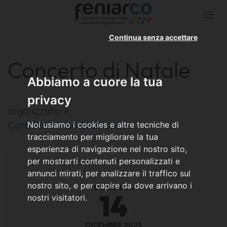
Togg
navi
Continua senza accettare
Concerto di Natale
Abbiamo a cuore la tua
privacy
organizzatore:
Coro Polifonico Cremonese
Noi usiamo i cookies e altre tecniche di
tracciamento per migliorare la tua
esperienza di navigazione nel nostro sito,
per mostrarti contenuti personalizzati e
annunci mirati, per analizzare il traffico sul
nostro sito, e per capire da dove arrivano i
DOMENICA
14
nostri visitatori.
DICEMBRE 2025