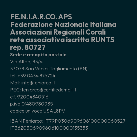
FE.N.I.A.R.CO. APS
Federazione Nazionale Italiana
Associazioni Regionali Corali
rete associativa iscritta RUNTS
rep. 80727
Sede e recapito postale
Via Altan, 83/4
33078 San Vito al Tagliamento (PN)
tel. +39 0434 876724
Mail: info@feniarco.it
PEC: feniarco@certifiedemail.it
c.f. 92004340516
p.iva 01480980935
codice univoco USAL8PV
IBAN Feniarco: IT79P0306909606100000060527
IT36Z0306909606100000135353