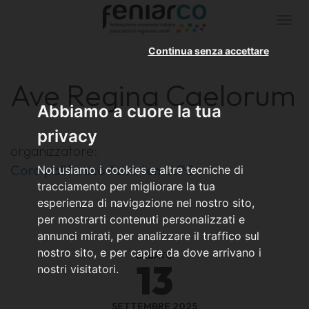
Togg
navi
Continua senza accettare
Ave Regina Caelorum
Abbiamo a cuore la tua
privacy
organizzatore:
Coro polifonico Ad Artem APS
Noi usiamo i cookies e altre tecniche di
tracciamento per migliorare la tua
esperienza di navigazione nel nostro sito,
per mostrarti contenuti personalizzati e
annunci mirati, per analizzare il traffico sul
nostro sito, e per capire da dove arrivano i
SABATO
13
nostri visitatori.
SETTEMBRE 2025