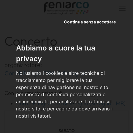
Togg
navi
Continua senza accettare
Concerto
Abbiamo a cuore la tua
privacy
organizzatore:
Coro il Rifugio Città di Seregno
Noi usiamo i cookies e altre tecniche di
tracciamento per migliorare la tua
esperienza di navigazione nel nostro sito,
Con la partecipazione di
per mostrarti contenuti personalizzati e
annunci mirati, per analizzare il traffico sul
Coro il Rifugio Città di Seregno (Seregno - MB)
nostro sito, e per capire da dove arrivano i
nostri visitatori.
SABATO