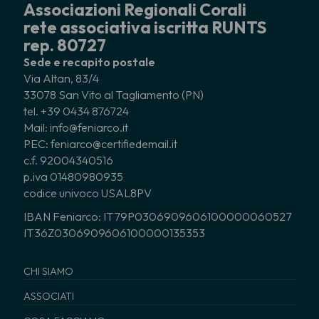
Associazioni Regionali Corali
rete associativa iscritta RUNTS
rep. 80727
Sede e recapito postale
Via Altan, 83/4
33078 San Vito al Tagliamento (PN)
tel. +39 0434 876724
Mail: info@feniarco.it
PEC: feniarco@certifiedemail.it
c.f. 92004340516
p.iva 01480980935
codice univoco USAL8PV
IBAN Feniarco: IT79P0306909606100000060527
IT36Z0306909606100000135353
CHI SIAMO
ASSOCIATI