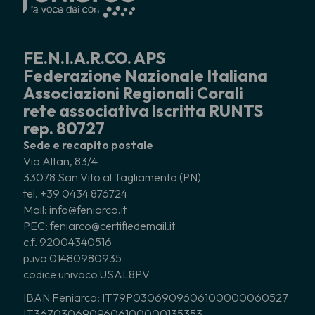
FE.N.I.A.R.CO. APS
Federazione Nazionale Italiana
Associazioni Regionali Corali
rete associativa iscritta RUNTS
rep. 80727
Sede e recapito postale
Via Altan, 83/4
33078 San Vito al Tagliamento (PN)
tel. +39 0434 876724
Mail: info@feniarco.it
PEC: feniarco@certifiedemail.it
c.f. 92004340516
p.iva 01480980935
codice univoco USAL8PV
IBAN Feniarco: IT79P0306909606100000060527
IT36Z0306909606100000135353