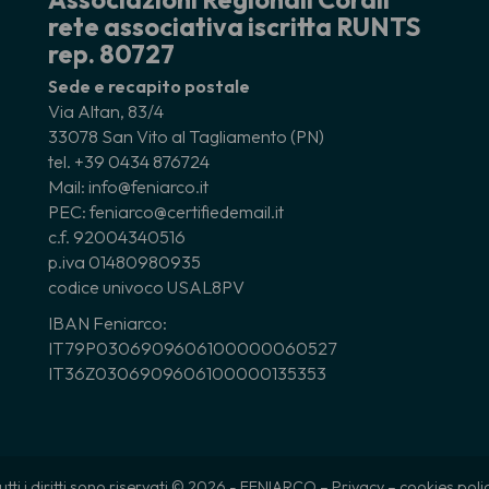
rete associativa iscritta RUNTS
rep. 80727
Sede e recapito postale
Via Altan, 83/4
33078 San Vito al Tagliamento (PN)
tel. +39 0434 876724
Mail: info@feniarco.it
PEC: feniarco@certifiedemail.it
c.f. 92004340516
p.iva 01480980935
codice univoco USAL8PV
IBAN Feniarco:
IT79P0306909606100000060527
IT36Z0306909606100000135353
utti i diritti sono riservati © 2026 - FENIARCO –
Privacy
–
cookies poli