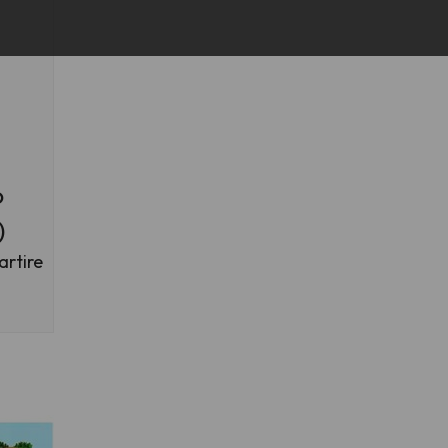
o
)
artire