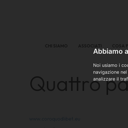
CHI SIAMO
ASSOCIATI
COSA 
Abbiamo a 
Noi usiamo i coo
navigazione nel 
Quattro pa
analizzare il tra
www.coroquodlibet.eu