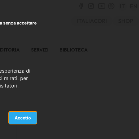
IT
EN
ITALIACORI
SHOP
a senza accettare
DITORIA
SERVIZI
BIBLIOTECA
 esperienza di
i mirati, per
sitatori.
Accetto