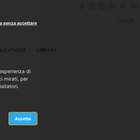
IT
EN
SHOP
a senza accettare
LICATIONS
LIBRARY
 esperienza di
i mirati, per
sitatori.
Accetto