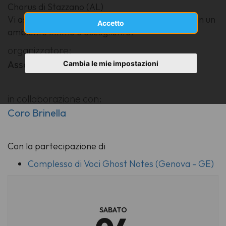
Chorus di Stazzano (AL)
Vi aspettiamo per vivere la magia della musica in un
Accetto
ambiente intimo e accogliente.
organizzatore:
Associazione MusicArt-Villa De Mari APS
Cambia le mie impostazioni
in collaborazione con:
Coro Brinella
Con la partecipazione di
Complesso di Voci Ghost Notes (Genova - GE)
SABATO