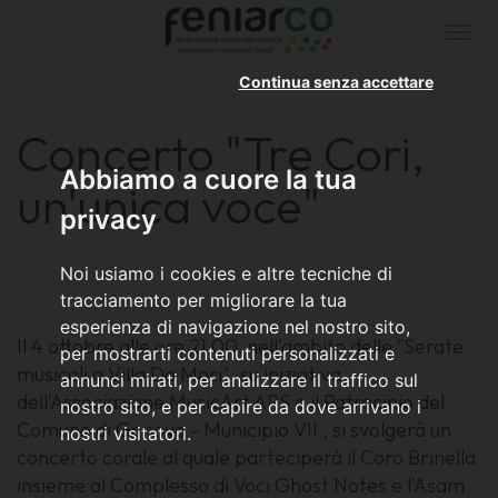
Togg
navi
Continua senza accettare
Concerto "Tre Cori,
Abbiamo a cuore la tua
un'unica voce"
privacy
Noi usiamo i cookies e altre tecniche di
tracciamento per migliorare la tua
esperienza di navigazione nel nostro sito,
Il 4 ottobre alle ore 21,00, nell'ambito delle "Serate
per mostrarti contenuti personalizzati e
musicali a Villa De Mari", su iniziativa
annunci mirati, per analizzare il traffico sul
dell'Associazione MusicArt APS e il Patrocinio del
nostro sito, e per capire da dove arrivano i
Comune di Genova - Municipio VII , si svolgerà un
nostri visitatori.
concerto corale al quale parteciperà il Coro Brinella
insieme al Complesso di Voci Ghost Notes e l'Asam