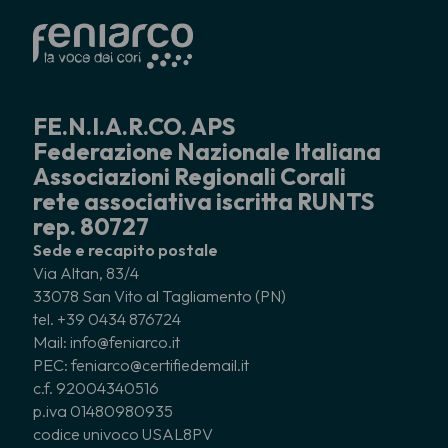
FE.N.I.A.R.CO. APS
Federazione Nazionale Italiana
Associazioni Regionali Corali
rete associativa iscritta RUNTS
rep. 80727
Sede e recapito postale
Via Altan, 83/4
33078 San Vito al Tagliamento (PN)
tel. +39 0434 876724
Mail: info@feniarco.it
PEC: feniarco@certifiedemail.it
c.f. 92004340516
p.iva 01480980935
codice univoco USAL8PV