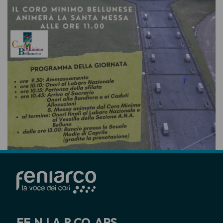
FE.N.I.A.R.CO. APS