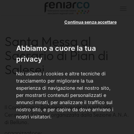
Togg
navi
Continua senza accettare
Santa Messa al
Abbiamo a cuore la tua
Sacrario di Pian di
privacy
Salesei
Noi usiamo i cookies e altre tecniche di
tracciamento per migliorare la tua
esperienza di navigazione nel nostro sito,
per mostrarti contenuti personalizzati e
annunci mirati, per analizzare il traffico sul
Il Coro Minimo Bellunese prenderà parte alla
nostro sito, e per capire da dove arrivano i
Cerimonia Solenne organizzata dalla Sezione A.N.A.
nostri visitatori.
di Belluno.
organizzatore: