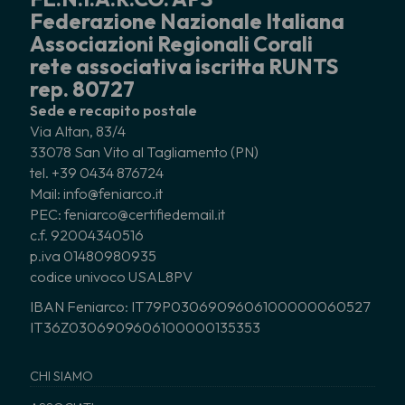
Federazione Nazionale Italiana
Associazioni Regionali Corali
rete associativa iscritta RUNTS
rep. 80727
Sede e recapito postale
Via Altan, 83/4
33078 San Vito al Tagliamento (PN)
tel. +39 0434 876724
Mail: info@feniarco.it
PEC: feniarco@certifiedemail.it
c.f. 92004340516
p.iva 01480980935
codice univoco USAL8PV
IBAN Feniarco: IT79P0306909606100000060527
IT36Z0306909606100000135353
CHI SIAMO