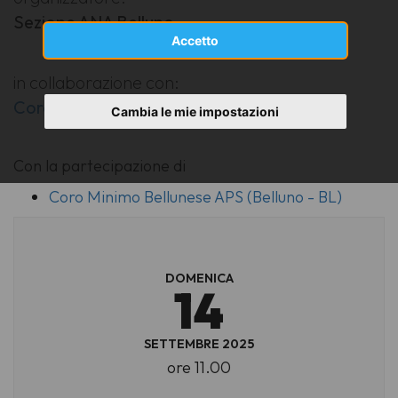
Sezione ANA Belluno
Accetto
in collaborazione con:
Coro Minimo Bellunese APS
Cambia le mie impostazioni
Con la partecipazione di
Coro Minimo Bellunese APS (Belluno - BL)
DOMENICA
14
SETTEMBRE 2025
ore 11.00