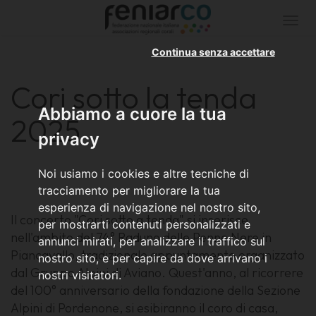
Togg
navi
Continua senza accettare
Cori sotto la tenda
Abbiamo a cuore la tua
2025
privacy
Noi usiamo i cookies e altre tecniche di
tracciamento per migliorare la tua
esperienza di navigazione nel nostro sito,
Il concerto "Cori sotto a tenda" si inserisce
per mostrarti contenuti personalizzati e
nell'ambito del 74° Raduno delle Penne Nere in
annunci mirati, per analizzare il traffico sul
Piancavallo, tradizionale appuntamento organizzato
nostro sito, e per capire da dove arrivano i
dal Gruppo Alpini di Aviano. Quest'anno, al ricorrere
nostri visitatori.
del 100° anniversario della fondazione della Sezione
Alpini di Pordenone, si esibiranno il coro di casa,