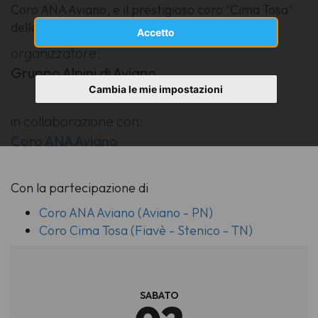
Coro ANA Aviano, e il prestigioso coro "Cima Tosa"
delle Valli Giudicarie Esteriori (TN).
Accetto
organizzatore:
Gruppo Alpini di Aviano
Cambia le mie impostazioni
in collaborazione con:
Coro ANA Aviano
Con la partecipazione di
Coro ANA Aviano (Aviano - PN)
Coro Cima Tosa (Fiavè - Stenico - TN)
SABATO