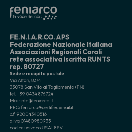
FE.N.I.A.R.CO. APS
Federazione Nazionale Italiana
Associazioni Regionali Corali
rete associativa iscritta RUNTS
rep. 80727
Sede e recapito postale
Via Altan, 83/4
33078 San Vito al Tagliamento (PN)
tel. +39 0434 876724
Mail: info@feniarco.it
PEC: feniarco@certifiedemail.it
c.f. 92004340516
p.iva 01480980935
codice univoco USAL8PV