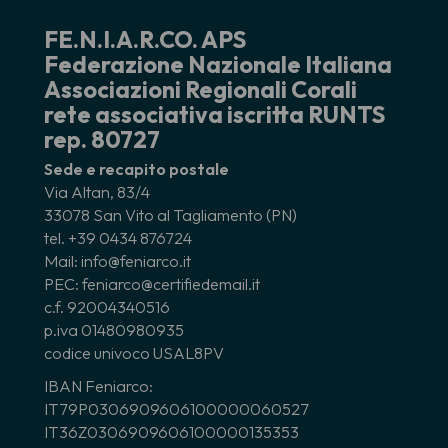
FE.N.I.A.R.CO. APS
Federazione Nazionale Italiana
Associazioni Regionali Corali
rete associativa iscritta RUNTS
rep. 80727
Sede e recapito postale
Via Altan, 83/4
33078 San Vito al Tagliamento (PN)
tel. +39 0434 876724
Mail: info@feniarco.it
PEC: feniarco@certifiedemail.it
c.f. 92004340516
p.iva 01480980935
codice univoco USAL8PV
IBAN Feniarco:
IT79P0306909606100000060527
IT36Z0306909606100000135353