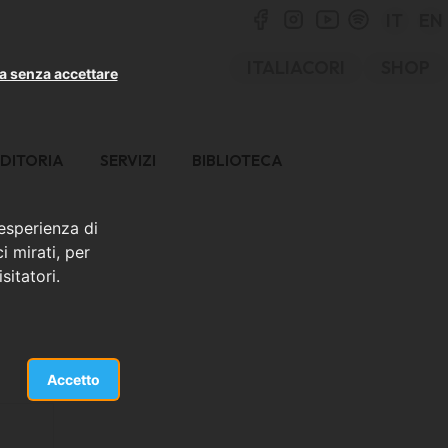
IT
EN
ITALIACORI
SHOP
a senza accettare
DITORIA
SERVIZI
BIBLIOTECA
 esperienza di
i mirati, per
sitatori.
Accetto